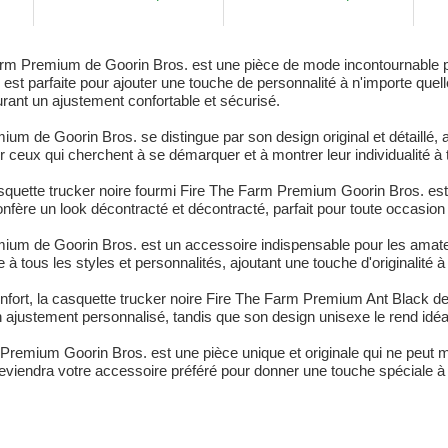
Pr
rm Premium de Goorin Bros. est une pièce de mode incontournable pou
st parfaite pour ajouter une touche de personnalité à n'importe quel
surant un ajustement confortable et sécurisé.
um de Goorin Bros. se distingue par son design original et détaillé, 
r ceux qui cherchent à se démarquer et à montrer leur individualité à t
squette trucker noire fourmi Fire The Farm Premium Goorin Bros. est 
re un look décontracté et décontracté, parfait pour toute occasion 
mium de Goorin Bros. est un accessoire indispensable pour les amat
à tous les styles et personnalités, ajoutant une touche d'originalité à 
onfort, la casquette trucker noire Fire The Farm Premium Ant Black de 
 ajustement personnalisé, tandis que son design unisexe le rend idéa
m Premium Goorin Bros. est une pièce unique et originale qui ne peu
e deviendra votre accessoire préféré pour donner une touche spéciale 