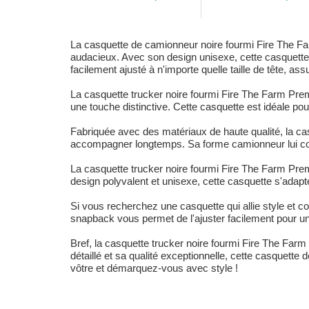
La casquette de camionneur noire fourmi Fire The Fa
audacieux. Avec son design unisexe, cette casquette e
facilement ajusté à n'importe quelle taille de tête, as
La casquette trucker noire fourmi Fire The Farm Premi
une touche distinctive. Cette casquette est idéale pou
Fabriquée avec des matériaux de haute qualité, la ca
accompagner longtemps. Sa forme camionneur lui confè
La casquette trucker noire fourmi Fire The Farm Pre
design polyvalent et unisexe, cette casquette s'adapte 
Si vous recherchez une casquette qui allie style et c
snapback vous permet de l'ajuster facilement pour un
Bref, la casquette trucker noire fourmi Fire The Far
détaillé et sa qualité exceptionnelle, cette casquett
vôtre et démarquez-vous avec style !