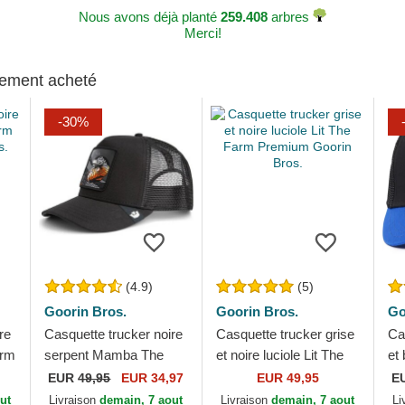
Nous avons déjà planté
259.408
arbres
Merci!
alement acheté
-30%
(4.9)
(5)
Goorin Bros.
Goorin Bros.
Go
re
Casquette trucker noire
Casquette trucker grise
Ca
arm
serpent Mamba The
et noire luciole Lit The
et
.
Farm Premium Goorin
Farm Premium Goorin
co
EUR
49,95
EUR 34,97
EUR 49,95
E
Bros.
Bros.
Fi
ut
Livraison
demain, 7 aout
Livraison
demain, 7 aout
Li