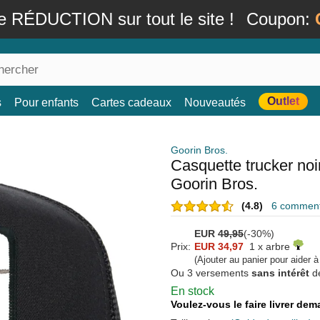
e RÉDUCTION sur tout le site !
Coupon:
Outlet
s
Pour enfants
Cartes cadeaux
Nouveautés
Goorin Bros.
Casquette trucker no
Goorin Bros.
(4.8)
6 commenta
EUR
49,95
(-30%)
Prix:
EUR 34,97
1 x arbre
(Ajouter au panier pour aider 
Ou 3 versements
sans intérêt
d
En stock
Voulez-vous le faire livrer de