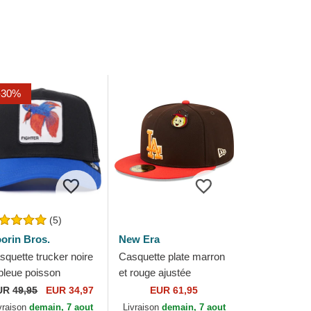
-30%
(5)
orin Bros.
New Era
squette trucker noire
Casquette plate marron
 bleue poisson
et rouge ajustée
mbattant siamois
59FIFTY The Elements
UR
49,95
EUR 34,97
EUR 61,95
ghter The Farm
Fire Pin Los Angeles
vraison
demain, 7 aout
Livraison
demain, 7 aout