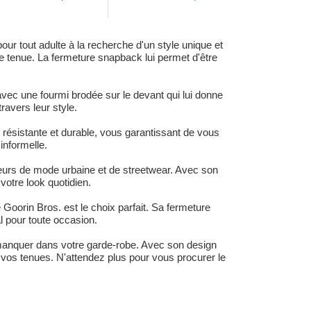
emium Goorin Bros.
Dodgers MLB New...
r tout adulte à la recherche d'un style unique et
le tenue. La fermeture snapback lui permet d'être
avec une fourmi brodée sur le devant qui lui donne
ravers leur style.
résistante et durable, vous garantissant de vous
informelle.
eurs de mode urbaine et de streetwear. Avec son
votre look quotidien.
Goorin Bros. est le choix parfait. Sa fermeture
l pour toute occasion.
t manquer dans votre garde-robe. Avec son design
à vos tenues. N'attendez plus pour vous procurer le