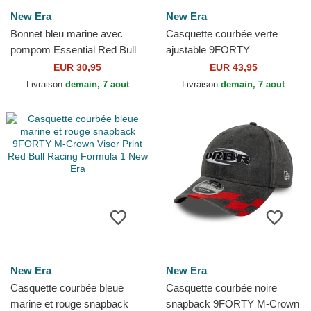
New Era
New Era
Bonnet bleu marine avec
Casquette courbée verte
pompom Essential Red Bull
ajustable 9FORTY
Racing Formula 1 New Era
REPREVE Wordmark Red
EUR 30,95
EUR 43,95
Bull Racing Formula 1 New
Livraison
demain, 7 aout
Livraison
demain, 7 aout
Era
New Era
New Era
Casquette courbée bleue
Casquette courbée noire
marine et rouge snapback
snapback 9FORTY M-Crown