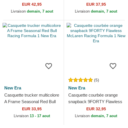
9FORTY M-Crown Visor
Washed Red Bull Racing
EUR 42,95
EUR 37,95
Print Red Bull Racing...
Formula 1 New Era
Livraison
demain, 7 aout
Livraison
demain, 7 aout
(5)
New Era
New Era
Casquette trucker multicolore
Casquette courbée orange
A Frame Seasonal Red Bull
snapback 9FORTY Flawless
Racing Formula 1 New Era
McLaren Racing Formula 1
EUR 33,95
EUR 32,95
New Era
Livraison
13 - 17 aout
Livraison
demain, 7 aout