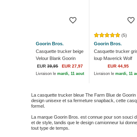
(5)
Goorin Bros.
Goorin Bros.
Casquette trucker beige
Casquette trucker gri
Velour Blank Goorin
loup Maverick Wolf
Bros.
Velour The Farm Goo
EUR
39,95
EUR 27,97
EUR 44,95
Bros.
Livraison le
mardi, 11 aout
Livraison le
mardi, 11 a
La casquette trucker bleue The Farm Blue de Goorin B
design unisexe et sa fermeture snapback, cette casqu
formel.
La marque Goorin Bros. est connue pour son souci du d
et de style, tandis que le design camionneur lui donn
tout type de temps.