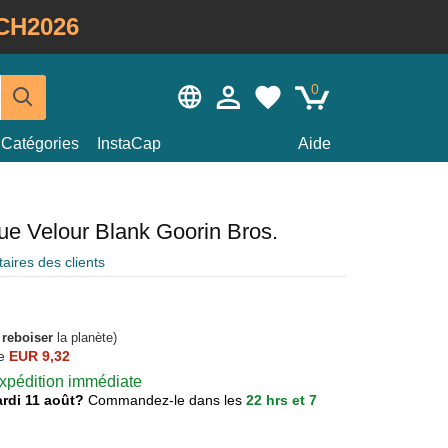
CH2026
0
Catégories
InstaCap
Aide
ue Velour Blank Goorin Bros.
ires des clients
à
reboiser
la planète)
e
EUR 9,32
 expédition immédiate
mardi 11 août?
Commandez-le dans les
22 hrs et 7