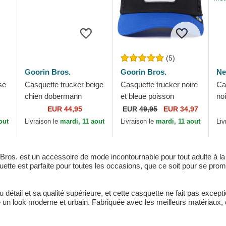
(5)
Goorin Bros.
Goorin Bros.
Ne
se
Casquette trucker beige
Casquette trucker noire
Ca
chien dobermann
et bleue poisson
noi
rin
Beware Doberman
combattant siamois
fe
EUR 44,95
EUR
49,95
EUR 34,97
Velour The Farm Goorin
Fighter The Farm
9F
out
Livraison le
mardi, 11 aout
Livraison le
mardi, 11 aout
Liv
Bros.
Premium Goorin Bros.
Me
ros. est un accessoire de mode incontournable pour tout adulte à la 
ette est parfaite pour toutes les occasions, que ce soit pour se prom
étail et sa qualité supérieure, et cette casquette ne fait pas excepti
e un look moderne et urbain. Fabriquée avec les meilleurs matériaux, c