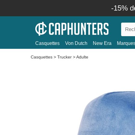
-15% d
Casquettes
Von Dutch
New Era
Marque
Casquettes
>
Trucker
>
Adulte