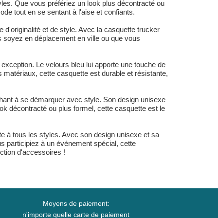
yles. Que vous préfériez un look plus décontracté ou
ode tout en se sentant à l'aise et confiants.
d'originalité et de style. Avec la casquette trucker
s soyez en déplacement en ville ou que vous
 exception. Le velours bleu lui apporte une touche de
 matériaux, cette casquette est durable et résistante,
chant à se démarquer avec style. Son design unisexe
ok décontracté ou plus formel, cette casquette est le
e à tous les styles. Avec son design unisexe et sa
s participiez à un événement spécial, cette
ction d'accessoires !
Moyens de paiement:
n'importe quelle carte de paiement