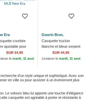
w Era
Goorin Bros.
squette courbée
Casquette trucker
re ajustable pour
blanche et bleue serpent
mme avec logo jaune
Toxic Trucker Sport The
EUR 34,95
EUR 44,95
ORTY Lion Velour
Farm Goorin Bros.
raison le
mardi, 11 aout
Livraison le
mardi, 11 aout
tallic New York...
recherche d'un style unique et sophistiqué. Avec son
ener en ville ou pour assister à un événement plus
on. Le velours bleu lui apporte une touche d'élégance
ette casquette est agréable à porter et résistante à