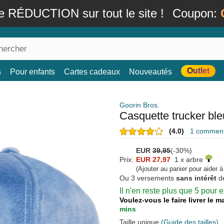
e RÉDUCTION sur tout le site !
Coupon:
Outlet
s
Pour enfants
Cartes cadeaux
Nouveautés
Goorin Bros.
Casquette trucker ble
(4.0)
1 commenta
EUR
39,95
(-30%)
Prix:
EUR 27,97
1 x arbre
(Ajouter au panier pour aider 
Ou 3 versements
sans intérêt
d
Il n'en reste plus que 5 pour
Voulez-vous le faire livrer le 
mins
Taille unique
(Guide des tailles)