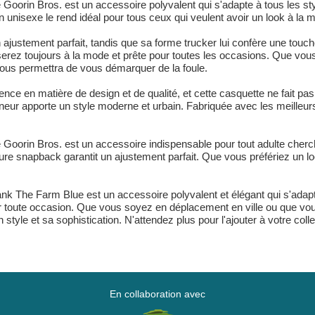
Goorin Bros. est un accessoire polyvalent qui s'adapte à tous les st
n unisexe le rend idéal pour tous ceux qui veulent avoir un look à la m
justement parfait, tandis que sa forme trucker lui confère une touche 
erez toujours à la mode et prête pour toutes les occasions. Que vou
vous permettra de vous démarquer de la foule.
e en matière de design et de qualité, et cette casquette ne fait pas
nneur apporte un style moderne et urbain. Fabriquée avec les meilleurs
 Goorin Bros. est un accessoire indispensable pour tout adulte cher
ure snapback garantit un ajustement parfait. Que vous préfériez un lo
ank The Farm Blue est un accessoire polyvalent et élégant qui s'adapt
r toute occasion. Que vous soyez en déplacement en ville ou que vou
yle et sa sophistication. N'attendez plus pour l'ajouter à votre colle
En collaboration avec