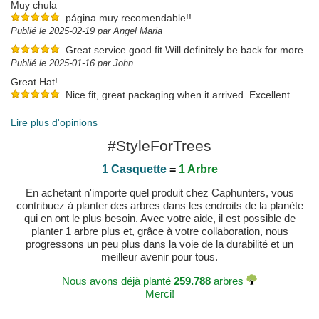
Muy chula
página muy recomendable!!
Publié le 2025-02-19 par Angel Maria
Great service good fit.Will definitely be back for more
Publié le 2025-01-16 par John
Great Hat!
Nice fit, great packaging when it arrived. Excellent
overall.
Publié le 2025-01-10 par Kris
Lire plus d'opinions
#StyleForTrees
1 Casquette
=
1 Arbre
En achetant n'importe quel produit chez Caphunters, vous
contribuez à planter des arbres dans les endroits de la planète
qui en ont le plus besoin. Avec votre aide, il est possible de
planter 1 arbre plus et, grâce à votre collaboration, nous
progressons un peu plus dans la voie de la durabilité et un
meilleur avenir pour tous.
Nous avons déjà planté
259.788
arbres
Merci!