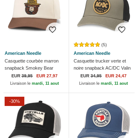
(5)
American Needle
American Needle
Casquette courbée marron
Casquette trucker verte et
snapback Smokey Bear
noire snapback AC/DC Valin
Roscoe American Needle
American Needle
EUR
39,95
EUR 27,97
EUR
34,95
EUR 24,47
Livraison le
mardi, 11 aout
Livraison le
mardi, 11 aout
-30%