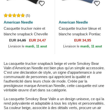
(5)
American Needle
American Needle
Casquette trucker noire et
Casquette trucker bleue et
blanche snapback Chevelle
blanche snapback Pontiac
by Chevrolet Valin American
Authorized Service Valin
EUR
34,95
EUR 24,47
EUR 34,95
Needle
American Needle
Livraison le
mardi, 11 aout
Livraison le
mardi, 11 aout
La casquette trucker snapback beige et verte Smokey Bear
Valin d'American Needle est bien plus qu'un simple accessoire.
C'est une déclaration de style, un signe d'appartenance à une
communauté de personnes qui apprécient la qualité et
l'authenticité dans leurs choix de mode. Créée par la
prestigieuse marque American Needle, cette casquette est une
véritable œuvre d'art dans sa catégorie.
La casquette Smokey Bear Valin a un design unisexe, ce qui la
rend polyvalente et adaptable à tous les styles et personnalités.
Sa couleur beige, associée à des détails verts, procure un air