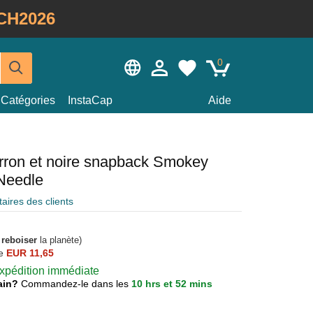
CH2026
0
Catégories
InstaCap
Aide
rron et noire snapback Smokey
Needle
ires des clients
à
reboiser
la planète)
e
EUR 11,65
 expédition immédiate
main?
Commandez-le dans les
10 hrs et 52 mins