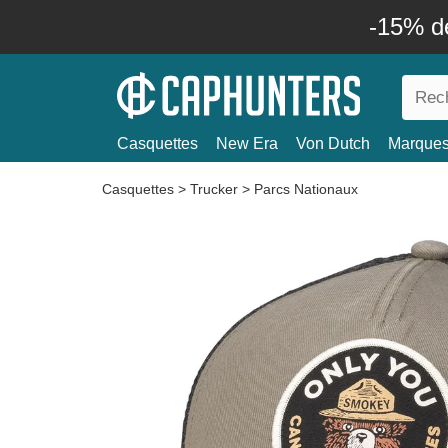
-15% d
Casquettes
New Era
Von Dutch
Marque
Casquettes
>
Trucker
>
Parcs Nationaux