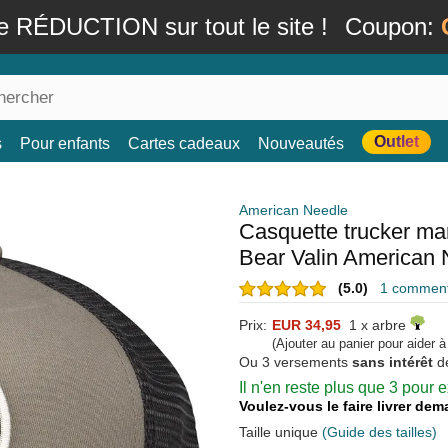
e RÉDUCTION sur tout le site !
Coupon:
Outlet
s
Pour enfants
Cartes cadeaux
Nouveautés
American Needle
Casquette trucker ma
Bear Valin American 
(5.0)
1 commenta
Prix:
EUR 34,95
1 x arbre
(Ajouter au panier pour aider 
Ou 3 versements
sans intérêt
d
Il n'en reste plus que 3 pour
Voulez-vous le faire livrer de
Taille unique
(Guide des tailles)