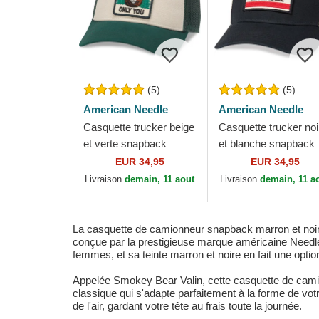
(5)
(5)
American Needle
American Needle
Casquette trucker beige
Casquette trucker noi
et verte snapback
et blanche snapback
Smokey Bear Valin
California Bear Valin
EUR 34,95
EUR 34,95
American Needle
American Needle
Livraison
demain, 11 aout
Livraison
demain, 11 a
La casquette de camionneur snapback marron et noire
conçue par la prestigieuse marque américaine Needle,
femmes, et sa teinte marron et noire en fait une optio
Appelée Smokey Bear Valin, cette casquette de camion
classique qui s'adapte parfaitement à la forme de votr
de l'air, gardant votre tête au frais toute la journée.