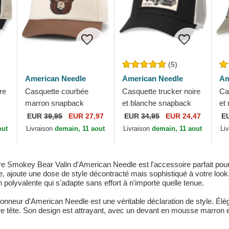
(5)
American Needle
American Needle
Am
re
Casquette courbée
Casquette trucker noire
Ca
marron snapback
et blanche snapback
et
Smokey Bear Roscoe
Chevelle by Chevrolet
AC
EUR
39,95
EUR 27,97
EUR
34,95
EUR 24,47
E
American Needle
Valin American Needle
Ne
out
Livraison
demain, 11 aout
Livraison
demain, 11 aout
Li
 Smokey Bear Valin d'American Needle est l'accessoire parfait pour
 ajoute une dose de style décontracté mais sophistiqué à votre look
n polyvalente qui s'adapte sans effort à n'importe quelle tenue.
neur d'American Needle est une véritable déclaration de style. Élégan
e tête. Son design est attrayant, avec un devant en mousse marron et u