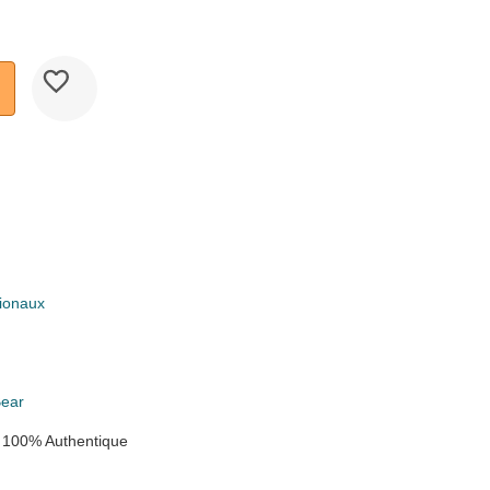
ionaux
k
ear
 100% Authentique