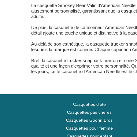
La casquette Smokey Bear Valin d'American Needle d
ajustement personnalisé, garantissant que la casquette 
adulte.
De plus, la casquette de camionneur American Needle
détail ajoute une touche unique et distinctive à la cas
Au-delà de son esthétique, la casquette trucker snap
lesquels la marque est connue. Chaque capuchon Ameri
Bref, la casquette trucker snapback marron et noire 
qualité et une façon d'exprimer votre personnalité. Q
les jours, cette casquette d'American Needle est le ch
Casquettes d'été
Casquettes pas chères
Casquettes Goorin Bros
Casquettes pour femme
Casquettes pour enfant