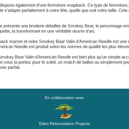
ispose également d'une fermeture snapback. Ce type de fermeture, 
s'adapte parfaitement à votre tête, quelle que soit votre taille. Cela 
 présente une broderie détaillée de Smokey Bear, le personnage emb
quette, la transformant en une véritable œuvre d'art.
back marron et noire Smokey Bear Valin d'American Needle est une dém
can Needle est produit selon les normes de qualité les plus élevées,
Smokey Bear Valin d'American Needle est bien plus qu'un simple acces
ue vous la portiez pour le soleil, un match de ballon ou simplement po
oix parfait.
En collaboration avec
Eden Reforestation Projects