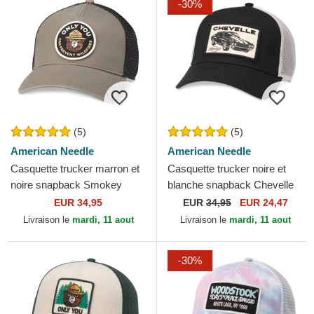
-30%
(5)
(5)
American Needle
American Needle
Casquette trucker marron et
Casquette trucker noire et
noire snapback Smokey
blanche snapback Chevelle
Bear Valin American Needle
by Chevrolet Valin American
EUR 34,95
EUR
34,95
EUR 24,47
Needle
Livraison le
mardi, 11 aout
Livraison le
mardi, 11 aout
-30%