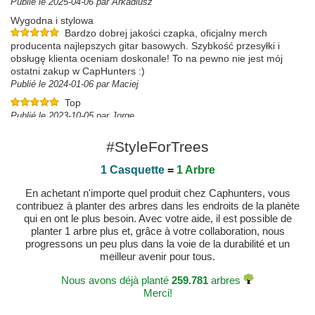
Publié le 2025-04-06 par Arkadiusz
Wygodna i stylowa
Bardzo dobrej jakości czapka, oficjalny merch
producenta najlepszych gitar basowych. Szybkość przesyłki i
obsługę klienta oceniam doskonale! To na pewno nie jest mój
ostatni zakup w CapHunters :)
Publié le 2024-01-06 par Maciej
Top
Publié le 2023-10-05 par Jorge
#StyleForTrees
1 Casquette
=
1 Arbre
En achetant n'importe quel produit chez Caphunters, vous
contribuez à planter des arbres dans les endroits de la planète
qui en ont le plus besoin. Avec votre aide, il est possible de
planter 1 arbre plus et, grâce à votre collaboration, nous
progressons un peu plus dans la voie de la durabilité et un
meilleur avenir pour tous.
Nous avons déjà planté
259.781
arbres
Merci!