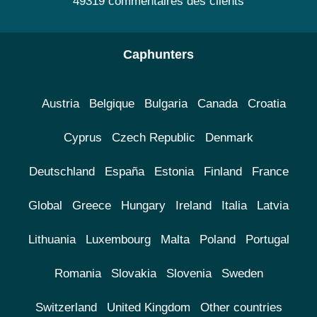
49319 commentaires des clients
Caphunters
Austria
Belgique
Bulgaria
Canada
Croatia
Cyprus
Czech Republic
Denmark
Deutschland
España
Estonia
Finland
France
Global
Greece
Hungary
Ireland
Italia
Latvia
Lithuania
Luxembourg
Malta
Poland
Portugal
Romania
Slovakia
Slovenia
Sweden
Switzerland
United Kingdom
Other countries