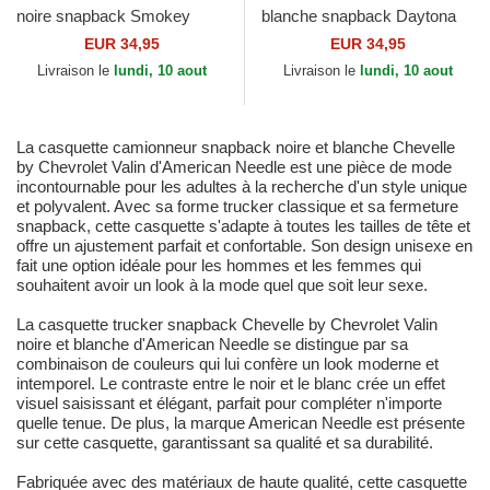
noire snapback Smokey
blanche snapback Daytona
Bear Valin American Needle
International Speedway Tri
EUR 34,95
EUR 34,95
Color American Needle
Livraison le
lundi, 10 aout
Livraison le
lundi, 10 aout
La casquette camionneur snapback noire et blanche Chevelle
by Chevrolet Valin d'American Needle est une pièce de mode
incontournable pour les adultes à la recherche d'un style unique
et polyvalent. Avec sa forme trucker classique et sa fermeture
snapback, cette casquette s'adapte à toutes les tailles de tête et
offre un ajustement parfait et confortable. Son design unisexe en
fait une option idéale pour les hommes et les femmes qui
souhaitent avoir un look à la mode quel que soit leur sexe.
La casquette trucker snapback Chevelle by Chevrolet Valin
noire et blanche d'American Needle se distingue par sa
combinaison de couleurs qui lui confère un look moderne et
intemporel. Le contraste entre le noir et le blanc crée un effet
visuel saisissant et élégant, parfait pour compléter n'importe
quelle tenue. De plus, la marque American Needle est présente
sur cette casquette, garantissant sa qualité et sa durabilité.
Fabriquée avec des matériaux de haute qualité, cette casquette