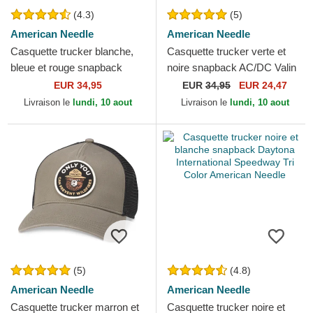
(4.3)
(5)
American Needle
American Needle
Casquette trucker blanche,
Casquette trucker verte et
bleue et rouge snapback
noire snapback AC/DC Valin
Mack Trucks Twill Valin
American Needle
EUR 34,95
EUR
34,95
EUR 24,47
Patch American Needle
Livraison le
lundi, 10 aout
Livraison le
lundi, 10 aout
(5)
(4.8)
American Needle
American Needle
Casquette trucker marron et
Casquette trucker noire et