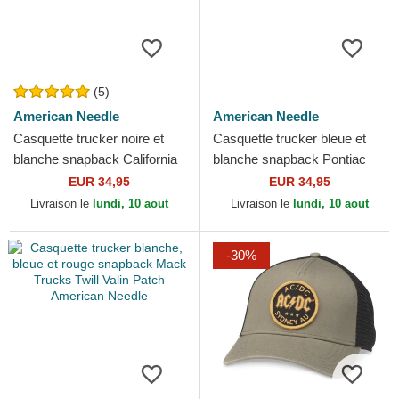
(5)
American Needle
American Needle
Casquette trucker noire et
Casquette trucker bleue et
blanche snapback California
blanche snapback Pontiac
Bear Valin American Needle
Authorized Service Valin
EUR 34,95
EUR 34,95
American Needle
Livraison le
lundi, 10 aout
Livraison le
lundi, 10 aout
-30%