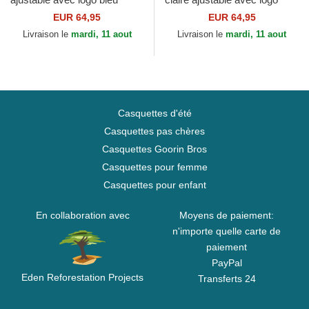
Cotton Chino Classic Sport
rose Cotton Chino Classic
EUR 64,95
EUR 64,95
Polo Ralph Lauren
Sport Polo Ralph Lauren
Livraison le
mardi, 11 aout
Livraison le
mardi, 11 aout
Casquettes d'été
Casquettes pas chères
Casquettes Goorin Bros
Casquettes pour femme
Casquettes pour enfant
En collaboration avec
Moyens de paiement:
n'importe quelle carte de
paiement
PayPal
Eden Reforestation Projects
Transferts 24