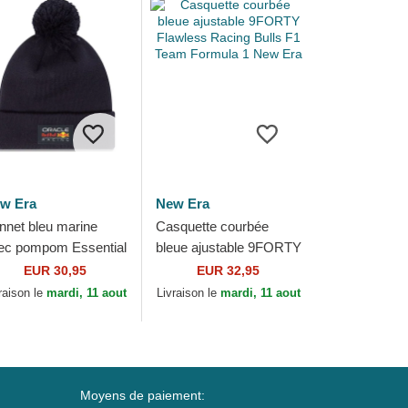
w Era
New Era
nnet bleu marine
Casquette courbée
ec pompom Essential
bleue ajustable 9FORTY
d Bull Racing
Flawless Racing Bulls
EUR 30,95
EUR 32,95
rmula 1 New Era
F1 Team Formula 1
raison le
mardi, 11 aout
Livraison le
mardi, 11 aout
New Era
Moyens de paiement: