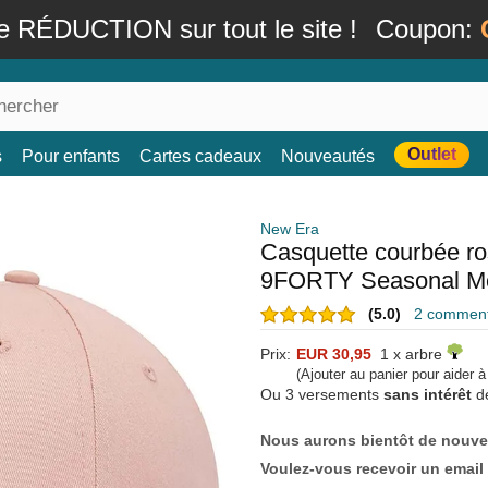
e RÉDUCTION sur tout le site !
Coupon:
Outlet
s
Pour enfants
Cartes cadeaux
Nouveautés
New Era
Casquette courbée ro
9FORTY Seasonal Mc
(5.0)
2 commenta
Prix:
EUR 30,95
1 x arbre
(Ajouter au panier pour aider 
Ou 3 versements
sans intérêt
d
Nous aurons bientôt de nouve
Voulez-vous recevoir un email 