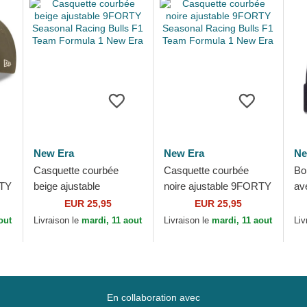
New Era
New Era
Ne
Casquette courbée
Casquette courbée
Bo
RTY
beige ajustable
noire ajustable 9FORTY
av
k
9FORTY Seasonal
Seasonal Racing Bulls
Re
EUR 25,95
EUR 25,95
Racing Bulls F1 Team
F1 Team Formula 1
Fo
out
Livraison le
mardi, 11 aout
Livraison le
mardi, 11 aout
Liv
Formula 1 New Era
New Era
En collaboration avec