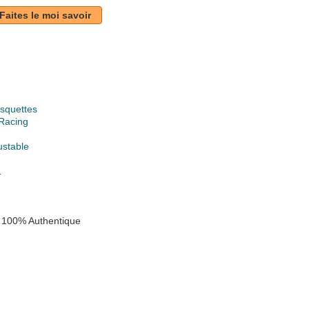
Faites le moi savoir
squettes
Racing
ustable
1
 100% Authentique