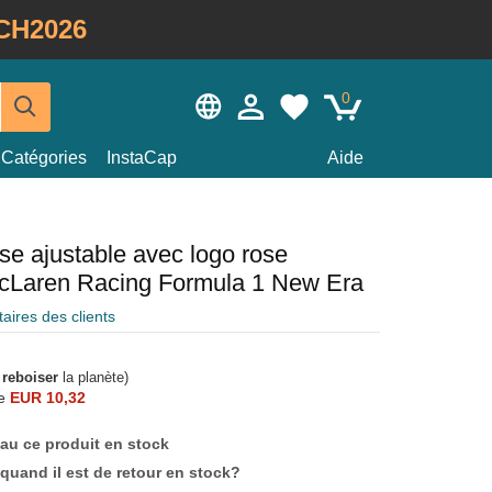
CH2026
0
Catégories
InstaCap
Aide
se ajustable avec logo rose
Laren Racing Formula 1 New Era
ires des clients
à
reboiser
la planète)
e
EUR 10,32
au ce produit en stock
quand il est de retour en stock?