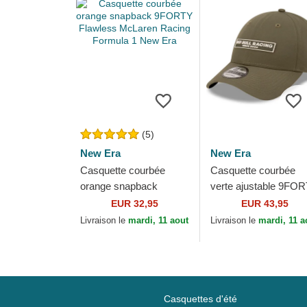
(5)
New Era
New Era
Casquette courbée
Casquette courbée
orange snapback
verte ajustable 9FO
9FORTY Flawless
REPREVE Wordmar
EUR 32,95
EUR 43,95
McLaren Racing
Red Bull Racing
Livraison le
mardi, 11 aout
Livraison le
mardi, 11 a
Formula 1 New Era
Formula 1 New Era
Casquettes d'été