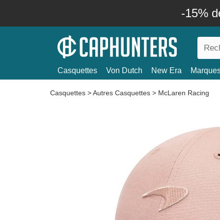
-15% d
Casquettes
Von Dutch
New Era
Marque
Casquettes
>
Autres Casquettes
>
McLaren Racing