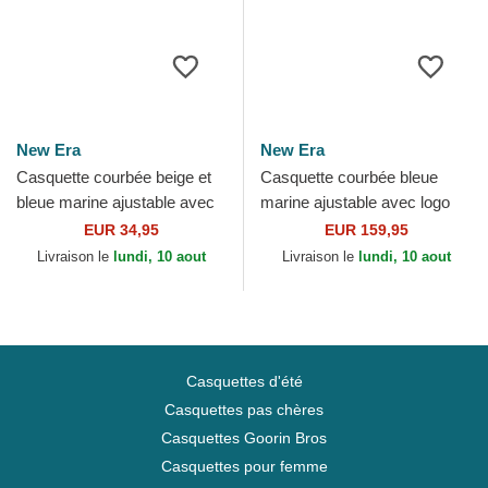
New Era
New Era
Casquette courbée beige et
Casquette courbée bleue
bleue marine ajustable avec
marine ajustable avec logo
logo bleu marine 9FORTY
bleu marine 9TWENTY
EUR 34,95
EUR 159,95
World Series New...
Suede New York Yankees
Livraison le
lundi, 10 aout
Livraison le
lundi, 10 aout
MLB...
Casquettes d'été
Casquettes pas chères
Casquettes Goorin Bros
Casquettes pour femme