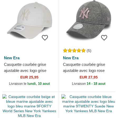
(5)
New Era
New Era
Casquette courbée grise
Casquette courbée grise
ajustable avec logo grise
ajustable avec logo rose
pour femme 9FORTY Tonal
9FORTY Tech Pull New York
EUR 25,95
EUR 27,95
New York Yankees MLB...
Yankees MLB New Era
Livraison le
lundi, 10 aout
Livraison
14 - 18 aout