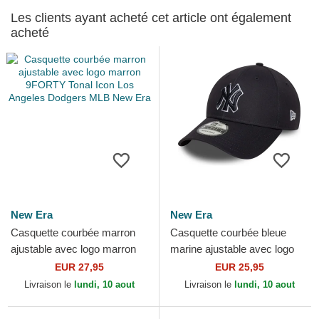
Les clients ayant acheté cet article ont également
acheté
New Era
New Era
Casquette courbée marron
Casquette courbée bleue
ajustable avec logo marron
marine ajustable avec logo
9FORTY Tonal Icon Los
bleu marine 9FORTY Outline
EUR 27,95
EUR 25,95
Angeles Dodgers MLB New...
New York Yankees...
Livraison le
lundi, 10 aout
Livraison le
lundi, 10 aout