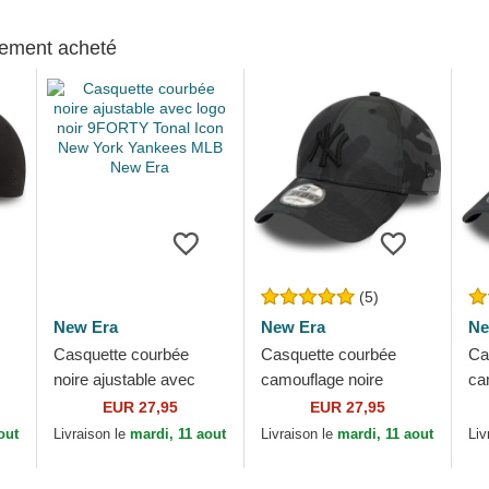
alement acheté
(5)
New Era
New Era
Ne
Casquette courbée
Casquette courbée
Ca
noire ajustable avec
camouflage noire
ca
logo noir 9FORTY Tonal
ajustable avec logo noir
aj
EUR 27,95
EUR 27,95
ls
Icon New York Yankees
9FORTY League
av
out
Livraison le
mardi, 11 aout
Livraison le
mardi, 11 aout
Liv
MLB New Era
Essential New York...
Le