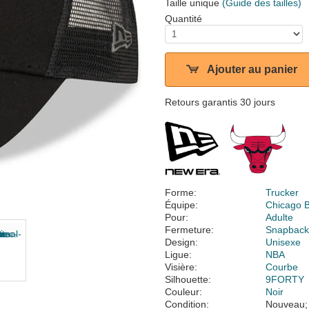
Taille unique
(Guide des tailles)
Quantité
Ajouter au panier
Retours garantis 30 jours
Forme:
Trucker
Équipe:
Chicago B
Pour:
Adulte
Fermeture:
Snapbac
Design:
Unisexe
Ligue:
NBA
Visière:
Courbe
Silhouette:
9FORTY
Couleur:
Noir
Condition:
Nouveau;