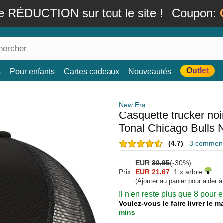
e RÉDUCTION sur tout le site !
Coupon:
Outlet
s
Pour enfants
Cartes cadeaux
Nouveautés
New Era
Casquette trucker no
Tonal Chicago Bulls
(4.7)
3 commenta
EUR
30,95
(-30%)
Prix:
EUR 21,67
1 x arbre
(Ajouter au panier pour aider 
Il n'en reste plus que 8 pour
Voulez-vous le faire livrer le 
mins