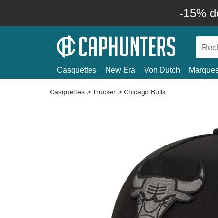
-15% d
Casquettes
New Era
Von Dutch
Marque
Casquettes
>
Trucker
>
Chicago Bulls