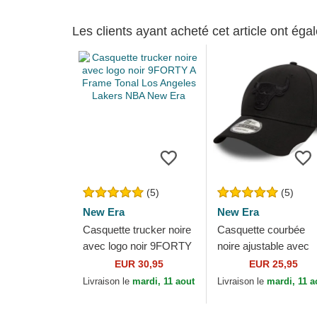
Les clients ayant acheté cet article ont ég
(5)
(5)
New Era
New Era
Casquette trucker noire
Casquette courbée
avec logo noir 9FORTY
noire ajustable avec
A Frame Tonal Los
logo noir 9FORTY
EUR 30,95
EUR 25,95
Angeles Lakers NBA
Essential Chicago Bul
Livraison le
mardi, 11 aout
Livraison le
mardi, 11 a
New Era
NBA New Era