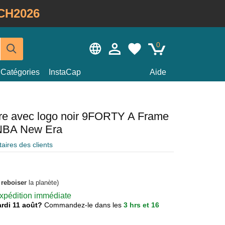
CH2026
0
Catégories
InstaCap
Aide
ire avec logo noir 9FORTY A Frame
 NBA New Era
ires des clients
à
reboiser
la planète)
 expédition immédiate
mardi 11 août?
Commandez-le dans les
3 hrs et 16