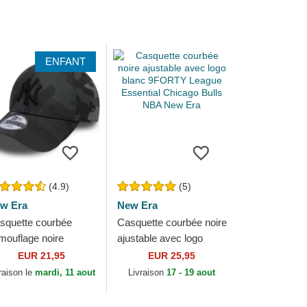
ENFANT
(4.9)
(5)
w Era
New Era
squette courbée
Casquette courbée noire
mouflage noire
ajustable avec logo
ustable pour enfant
blanc 9FORTY League
EUR 21,95
EUR 25,95
ec logo noir 9FORTY
Essential Chicago Bulls
raison le
mardi, 11 aout
Livraison
17 - 19 aout
ague Essential...
NBA New Era