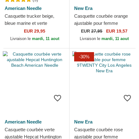
American Needle
New Era
Casquette trucker beige,
Casquette courbée orange
bleue marine et verte
ajustable pour femme
snapback Palm Springs
9TWENTY City New York
EUR 29,95
EUR
27,95
EUR 19,57
California Sinclair American...
New Era
Livraison le
mardi, 11 aout
Livraison le
mardi, 11 aout
-30%
American Needle
New Era
Casquette courbée verte
Casquette courbée rose
ajustable Hepcat Huntington
ajustable pour femme