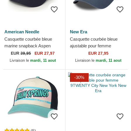
American Needle
New Era
Casquette courbée bleue
Casquette courbée bleue
marine snapback Aspen
ajustable pour femme
Printed Cord American
9TWENTY City Nashville
EUR
39,95
EUR 27,97
EUR 27,95
Needle
New Era
Livraison le
mardi, 11 aout
Livraison le
mardi, 11 aout
-30%
(5)