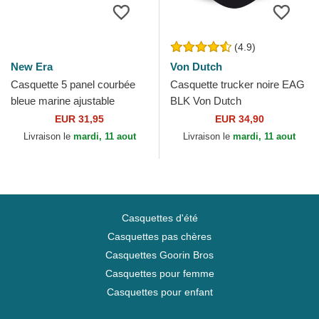
(4.9)
New Era
Von Dutch
Casquette 5 panel courbée
Casquette trucker noire EAG
bleue marine ajustable
BLK Von Dutch
Runner Colour Block New
EUR 31,95
EUR 34,90
Era
Livraison le
mardi, 11 aout
Livraison le
mardi, 11 aout
Casquettes d'été
Casquettes pas chères
Casquettes Goorin Bros
Casquettes pour femme
Casquettes pour enfant