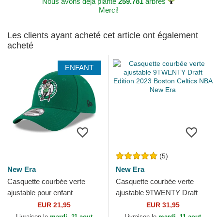
Nous avons déjà planté
259.781
arbres
Merci!
Les clients ayant acheté cet article ont également
acheté
ENFANT
(5)
New Era
New Era
Casquette courbée verte
Casquette courbée verte
ajustable pour enfant
ajustable 9TWENTY Draft
9FORTY The League Boston
Edition 2023 Boston Celtics
EUR 21,95
EUR 31,95
Celtics NBA New Era
NBA New Era
Livraison le
mardi, 11 aout
Livraison le
mardi, 11 aout