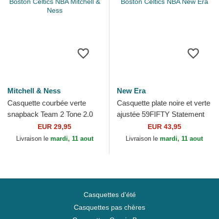
Mitchell & Ness
New Era
Casquette courbée verte
Casquette plate noire et verte
snapback Team 2 Tone 2.0
ajustée 59FIFTY Statement
Pro Boston Celtics NBA
Boston Celtics NBA New Era
EUR 29,95
EUR 43,95
Mitchell & Ness
Livraison le
mardi, 11 aout
Livraison le
mardi, 11 aout
Casquettes d'été
Casquettes pas chères