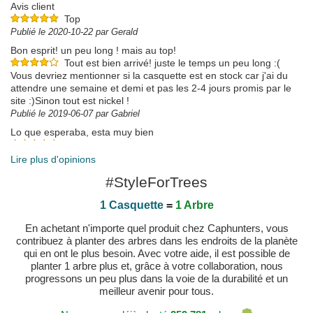
Avis client
Top
Publié le 2020-10-22 par Gerald
Bon esprit! un peu long ! mais au top!
Tout est bien arrivé! juste le temps un peu long :(
Vous devriez mentionner si la casquette est en stock car j'ai du
attendre une semaine et demi et pas les 2-4 jours promis par le
site :)Sinon tout est nickel !
Publié le 2019-06-07 par Gabriel
Lo que esperaba, esta muy bien
Publié le 2024-08-01 par Enrique
Lire plus d'opinions
#StyleForTrees
1 Casquette
=
1 Arbre
En achetant n'importe quel produit chez Caphunters, vous
contribuez à planter des arbres dans les endroits de la planète
qui en ont le plus besoin. Avec votre aide, il est possible de
planter 1 arbre plus et, grâce à votre collaboration, nous
progressons un peu plus dans la voie de la durabilité et un
meilleur avenir pour tous.