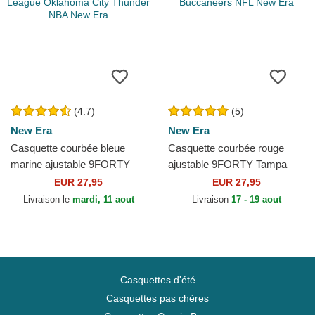
(4.7)
(5)
New Era
New Era
Casquette courbée bleue
Casquette courbée rouge
marine ajustable 9FORTY
ajustable 9FORTY Tampa
The League Oklahoma City
Bay Buccaneers NFL New
EUR 27,95
EUR 27,95
Thunder NBA New Era
Era
Livraison le
mardi, 11 aout
Livraison
17 - 19 aout
Casquettes d'été
Casquettes pas chères