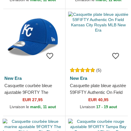
Era
(5)
New Era
New Era
Casquette courbée bleue
Casquette plate bleue ajustée
ajustable 9FORTY The
59FIFTY Authentic On Field
League Kansas City Royals
Kansas City Royals MLB
EUR 27,95
EUR 40,95
MLB New Era
New Era
Livraison le
mardi, 11 aout
Livraison
17 - 19 aout