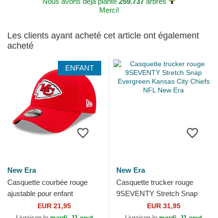
Nous avons déjà planté
259.737
arbres
Merci!
Les clients ayant acheté cet article ont également
acheté
ENFANT
New Era
New Era
Casquette courbée rouge
Casquette trucker rouge
ajustable pour enfant
9SEVENTY Stretch Snap
9FORTY The League
Evergreen Kansas City
EUR 21,95
EUR 31,95
Kansas City Chiefs NFL New
Chiefs NFL New Era
Livraison le
mardi, 11 aout
Livraison le
mardi, 11 aout