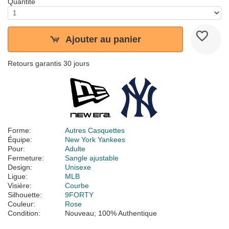
Quantité
Ajouter au panier
Retours garantis 30 jours
Forme:
Autres Casquettes
Équipe:
New York Yankees
Pour:
Adulte
Fermeture:
Sangle ajustable
Design:
Unisexe
Ligue:
MLB
Visière:
Courbe
Silhouette:
9FORTY
Couleur:
Rose
Condition:
Nouveau; 100% Authentique