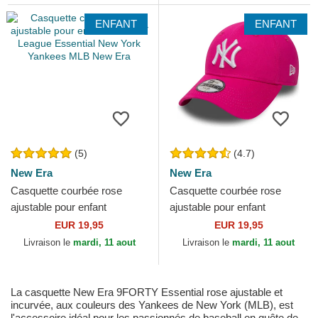
ENFANT
ENFANT
(5)
(4.7)
New Era
New Era
Casquette courbée rose
Casquette courbée rose
ajustable pour enfant
ajustable pour enfant
9FORTY League Essential
9FORTY Essential New York
EUR 19,95
EUR 19,95
New York Yankees MLB
Yankees MLB New Era
Livraison le
mardi, 11 aout
Livraison le
mardi, 11 aout
New Era
La casquette New Era 9FORTY Essential rose ajustable et
incurvée, aux couleurs des Yankees de New York (MLB), est
l'accessoire idéal pour les passionnés de baseball en quête de