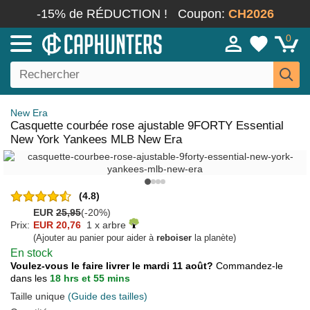
-15% de RÉDUCTION !
Coupon:
CH2026
0
New Era
Casquette courbée rose ajustable 9FORTY Essential
New York Yankees MLB New Era
(4.8)
EUR
25,95
(-20%)
Prix:
EUR 20,76
1 x arbre
(Ajouter au panier pour aider à
reboiser
la planète)
En stock
Voulez-vous le faire livrer le mardi 11 août?
Commandez-le
dans les
18 hrs et 55 mins
Taille unique
(Guide des tailles)