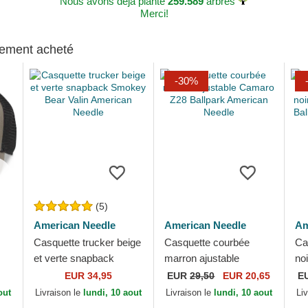
Nous avons déjà planté
259.589
arbres
Merci!
alement acheté
-30%
(5)
American Needle
American Needle
Am
Casquette trucker beige
Casquette courbée
Ca
et verte snapback
marron ajustable
no
ear
Smokey Bear Valin
Camaro Z28 Ballpark
lo
EUR 34,95
EUR
29,50
EUR 20,65
E
e
American Needle
American Needle
Do
out
Livraison le
lundi, 10 aout
Livraison le
lundi, 10 aout
Li
Am