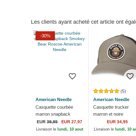
Les clients ayant acheté cet article ont ég
-30%
(5)
American Needle
American Needle
Casquette courbée
Casquette trucker
marron snapback
marron et noire
Smokey Bear Roscoe
snapback Smokey B
EUR
39,95
EUR 27,97
EUR 34,95
American Needle
Valin American Needl
Livraison le
lundi, 10 aout
Livraison le
lundi, 10 a