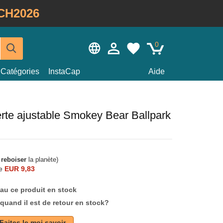
CH2026
0
Catégories
InstaCap
Aide
rte ajustable Smokey Bear Ballpark
à
reboiser
la planète)
e
EUR 9,83
au ce produit en stock
quand il est de retour en stock?
Faites le moi savoir