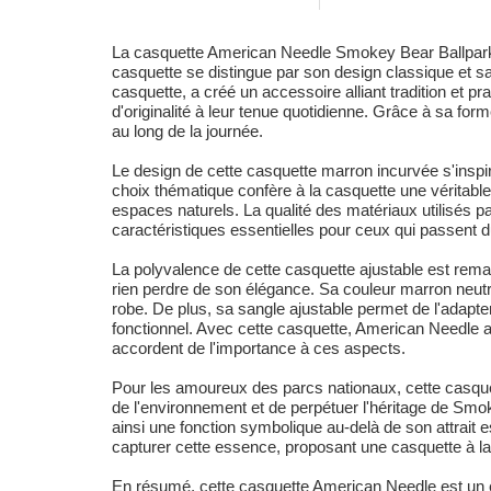
La casquette American Needle Smokey Bear Ballpark m
casquette se distingue par son design classique et s
casquette, a créé un accessoire alliant tradition et pra
d'originalité à leur tenue quotidienne. Grâce à sa for
au long de la journée.
Le design de cette casquette marron incurvée s'insp
choix thématique confère à la casquette une véritabl
espaces naturels. La qualité des matériaux utilisés p
caractéristiques essentielles pour ceux qui passent du t
La polyvalence de cette casquette ajustable est rema
rien perdre de son élégance. Sa couleur marron neutr
robe. De plus, sa sangle ajustable permet de l'adapter 
fonctionnel. Avec cette casquette, American Needle a 
accordent de l'importance à ces aspects.
Pour les amoureux des parcs nationaux, cette casquet
de l'environnement et de perpétuer l'héritage de Smok
ainsi une fonction symbolique au-delà de son attrait
capturer cette essence, proposant une casquette à l
En résumé, cette casquette American Needle est un ex