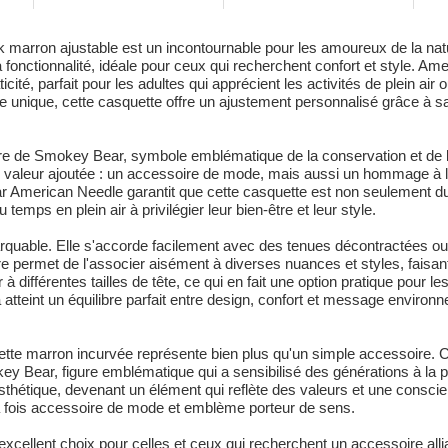
arron ajustable est un incontournable pour les amoureux de la natu
a fonctionnalité, idéale pour ceux qui recherchent confort et style. 
ticité, parfait pour les adultes qui apprécient les activités de plein a
me unique, cette casquette offre un ajustement personnalisé grâce à sa
ire de Smokey Bear, symbole emblématique de la conservation et de l
e valeur ajoutée : un accessoire de mode, mais aussi un hommage à la
ar American Needle garantit que cette casquette est non seulement du
emps en plein air à privilégier leur bien-être et leur style.
rquable. Elle s'accorde facilement avec des tenues décontractées ou 
e permet de l'associer aisément à diverses nuances et styles, faisant
à différentes tailles de tête, ce qui en fait une option pratique pour 
atteint un équilibre parfait entre design, confort et message enviro
te marron incurvée représente bien plus qu'un simple accessoire. C'e
ey Bear, figure emblématique qui a sensibilisé des générations à la p
 esthétique, devenant un élément qui reflète des valeurs et une cons
a fois accessoire de mode et emblème porteur de sens.
cellent choix pour celles et ceux qui recherchent un accessoire alli