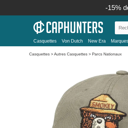
-15% d
Casquettes
Von Dutch
New Era
Marque
Casquettes
>
Autres Casquettes
>
Parcs Nationaux