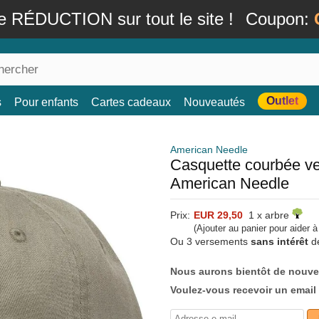
e RÉDUCTION sur tout le site !
Coupon:
Outlet
s
Pour enfants
Cartes cadeaux
Nouveautés
American Needle
Casquette courbée ve
American Needle
Prix:
EUR 29,50
1 x arbre
(Ajouter au panier pour aider 
Ou 3 versements
sans intérêt
d
Nous aurons bientôt de nouve
Voulez-vous recevoir un email 