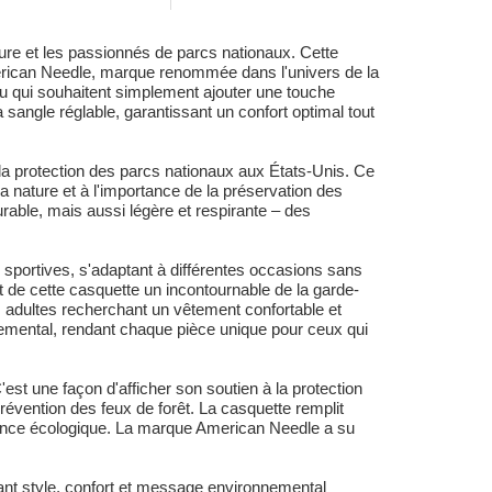
re et les passionnés de parcs nationaux. Cette
American Needle, marque renommée dans l'univers de la
ir ou qui souhaitent simplement ajouter une touche
 sangle réglable, garantissant un confort optimal tout
a protection des parcs nationaux aux États-Unis. Ce
 nature et à l'importance de la préservation des
rable, mais aussi légère et respirante – des
sportives, s'adaptant à différentes occasions sans
 de cette casquette un incontournable de la garde-
les adultes recherchant un vêtement confortable et
nnemental, rendant chaque pièce unique pour ceux qui
st une façon d'afficher son soutien à la protection
révention des feux de forêt. La casquette remplit
cience écologique. La marque American Needle a su
ant style, confort et message environnemental