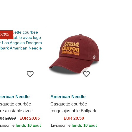
-30%
erican Needle
American Needle
squette courbée
Casquette courbée
ire ajustable avec
rouge ajustable Ballpark
go noir Los Angeles
Grand Canyon National
UR
29,50
EUR 20,65
EUR 29,50
dgers Ballpark
Park American Needle
vraison le
lundi, 10 aout
Livraison le
lundi, 10 aout
erican Needle