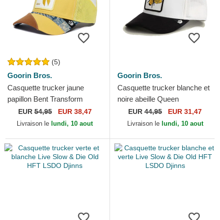
(5)
Goorin Bros.
Goorin Bros.
Casquette trucker jaune
Casquette trucker blanche et
papillon Bent Transform
noire abeille Queen
Farmigami The Farm Goorin
Microsuede Bee The Farm
EUR
54,95
EUR 38,47
EUR
44,95
EUR 31,47
Bros.
Goorin Bros.
Livraison le
lundi, 10 aout
Livraison le
lundi, 10 aout