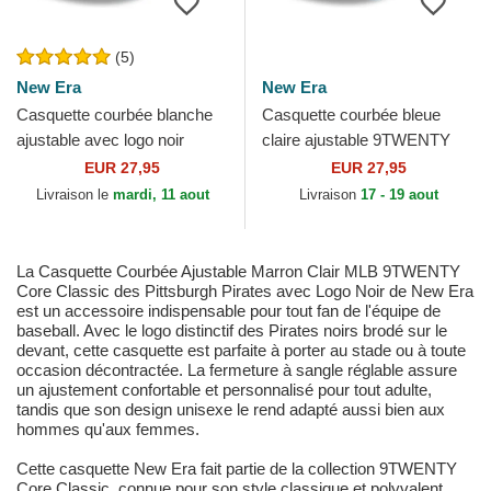
(5)
New Era
New Era
Casquette courbée blanche
Casquette courbée bleue
ajustable avec logo noir
claire ajustable 9TWENTY
9TWENTY Core Classic
Core Classic Philadelphia
EUR 27,95
EUR 27,95
Chicago White Sox MLB
Phillies MLB New Era
Livraison le
mardi, 11 aout
Livraison
17 - 19 aout
New...
La Casquette Courbée Ajustable Marron Clair MLB 9TWENTY
Core Classic des Pittsburgh Pirates avec Logo Noir de New Era
est un accessoire indispensable pour tout fan de l'équipe de
baseball. Avec le logo distinctif des Pirates noirs brodé sur le
devant, cette casquette est parfaite à porter au stade ou à toute
occasion décontractée. La fermeture à sangle réglable assure
un ajustement confortable et personnalisé pour tout adulte,
tandis que son design unisexe le rend adapté aussi bien aux
hommes qu'aux femmes.
Cette casquette New Era fait partie de la collection 9TWENTY
Core Classic, connue pour son style classique et polyvalent.