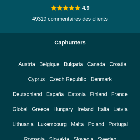
4.9
49319 commentaires des clients
Caphunters
Austria
Belgique
Bulgaria
Canada
Croatia
Cyprus
Czech Republic
Denmark
Deutschland
España
Estonia
Finland
France
Global
Greece
Hungary
Ireland
Italia
Latvia
Lithuania
Luxembourg
Malta
Poland
Portugal
Romania
Slovakia
Slovenia
Sweden