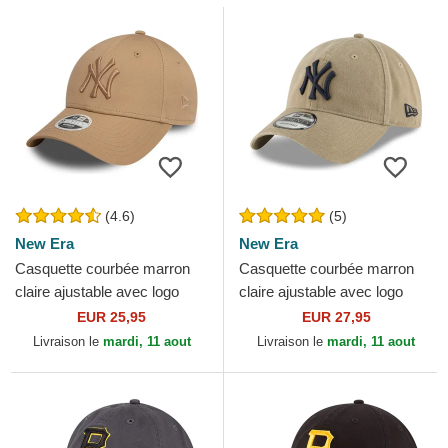
(4.6)
(5)
New Era
New Era
Casquette courbée marron
Casquette courbée marron
claire ajustable avec logo
claire ajustable avec logo
marron claire femme
bleu marine 9TWENTY Core
EUR 25,95
EUR 27,95
9FORTY League Essential...
Classic New York...
Livraison le
mardi, 11 aout
Livraison le
mardi, 11 aout