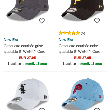
(5)
New Era
New Era
Casquette courbée grise
Casquette courbée noire
ajustable 9TWENTY Core
ajustable 9TWENTY Core
Classic Pittsburgh Pirates
Classic Pittsburgh Pirates
EUR 27,95
EUR 27,95
MLB New Era
MLB New Era
Livraison le
mardi, 11 aout
Livraison le
mardi, 11 aout