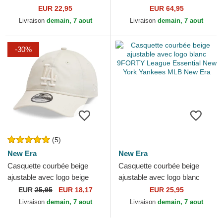
pour enfant 9FORTY
Cotton Chino Classic Sport
EUR 22,95
EUR 64,95
Homefield New York
Polo Ralph Lauren
Livraison
demain, 7 aout
Livraison
demain, 7 aout
Yankees...
-30%
(5)
New Era
New Era
Casquette courbée beige
Casquette courbée beige
ajustable avec logo beige
ajustable avec logo blanc
9TWENTY League Essential
9FORTY League Essential
EUR
25,95
EUR 18,17
EUR 25,95
Los Angeles Dodgers...
New York Yankees MLB...
Livraison
demain, 7 aout
Livraison
demain, 7 aout