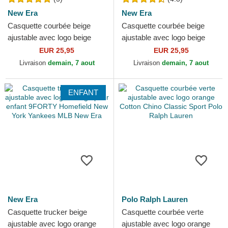
New Era
New Era
Casquette courbée beige
Casquette courbée beige
ajustable avec logo beige
ajustable avec logo beige
9FORTY League Essential
9FORTY League Essential
EUR 25,95
EUR 25,95
New York Yankees MLB...
Poly New York Yankees...
Livraison
demain, 7 aout
Livraison
demain, 7 aout
ENFANT
New Era
Polo Ralph Lauren
Casquette trucker beige
Casquette courbée verte
ajustable avec logo orange
ajustable avec logo orange