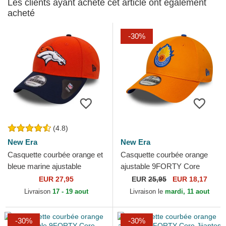
Les clients ayant acheté cet article ont également
acheté
-30%
(4.8)
New Era
New Era
Casquette courbée orange et
Casquette courbée orange
bleue marine ajustable
ajustable 9FORTY Core
9FORTY The League Denver
Saiyans FC Kings League
EUR 27,95
EUR
25,95
EUR 18,17
Broncos NFL New Era
New Era
Livraison
17 - 19 aout
Livraison le
mardi, 11 aout
-30%
-30%