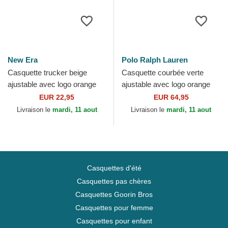
New Era
Polo Ralph Lauren
Casquette trucker beige
Casquette courbée verte
ajustable avec logo orange
ajustable avec logo orange
pour enfant 9FORTY
Cotton Chino Classic Sport
EUR 22,95
EUR 64,95
Homefield New York
Polo Ralph Lauren
Livraison le
mardi, 11 aout
Livraison le
mardi, 11 aout
Yankees...
Casquettes d'été
Casquettes pas chères
Casquettes Goorin Bros
Casquettes pour femme
Casquettes pour enfant