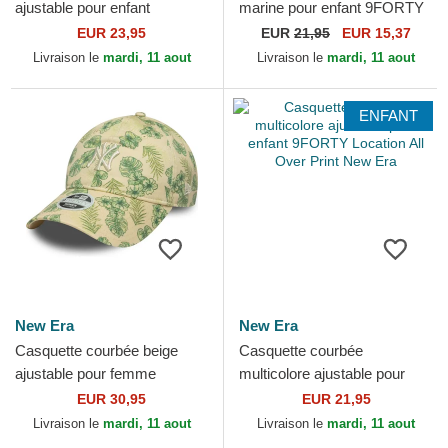
ajustable pour enfant
marine pour enfant 9FORTY
9FORTY Space All Over
All Over Print Superman DC
EUR 23,95
EUR
21,95
EUR 15,37
Print New Era
Comics New Era
Livraison le
mardi, 11 aout
Livraison le
mardi, 11 aout
ENFANT
New Era
New Era
Casquette courbée beige
Casquette courbée
ajustable pour femme
multicolore ajustable pour
9TWENTY All Over Print
enfant 9FORTY Location All
EUR 30,95
EUR 21,95
Tropical New York Yankees
Over Print New Era
Livraison le
mardi, 11 aout
Livraison le
mardi, 11 aout
MLB...