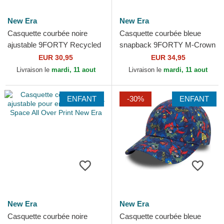
New Era
New Era
Casquette courbée noire
Casquette courbée bleue
ajustable 9FORTY Recycled
snapback 9FORTY M-Crown
Stripe Valentino Rossi VR46
Denim Valentino Rossi VR46
EUR 30,95
EUR 34,95
MotoGP New Era
MotoGP New Era
Livraison le
mardi, 11 aout
Livraison le
mardi, 11 aout
ENFANT
-30%
ENFANT
New Era
New Era
Casquette courbée noire
Casquette courbée bleue