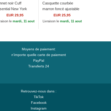
nnet noir Cuff
Casquette courbée
sential New York
marron foncé ajustable
nkees MLB New Era
avec logo marron foncé
EUR 29,95
EUR 25,95
pour femme 9FORTY
raison le
mardi, 11 aout
Livraison le
mardi, 11 aout
League...
Moyens de paiement:
n'importe quelle carte de paiement
PayPal
Transferts 24
Retrouvez-nous dans :
TikTok
Facebook
Instagram