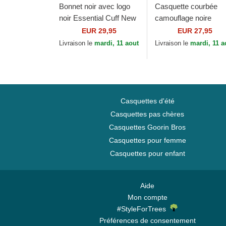
Bonnet noir avec logo
Casquette courbée
noir Essential Cuff New
camouflage noire
York Yankees MLB
ajustable avec logo no
EUR 29,95
EUR 27,95
New Era
9FORTY League
Livraison le
mardi, 11 aout
Livraison le
mardi, 11 a
Essential New York...
Casquettes d'été
Casquettes pas chères
Casquettes Goorin Bros
Casquettes pour femme
Casquettes pour enfant
Aide
Mon compte
#StyleForTrees
Préférences de consentement