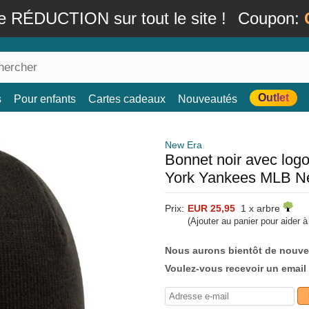
e RÉDUCTION sur tout le site !
Coupon:
Outlet
s
Pour enfants
Cartes cadeaux
Nouveautés
New Era
Bonnet noir avec log
York Yankees MLB N
Prix:
EUR 25,95
1 x arbre
(Ajouter au panier pour aider 
Nous aurons bientôt de nouve
Voulez-vous recevoir un email 