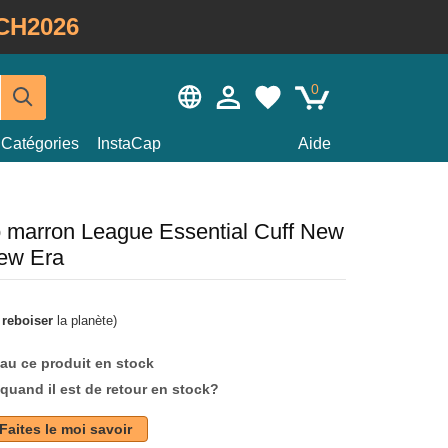
CH2026
0
Catégories
InstaCap
Aide
o marron League Essential Cuff New
ew Era
à
reboiser
la planète)
au ce produit en stock
quand il est de retour en stock?
Faites le moi savoir