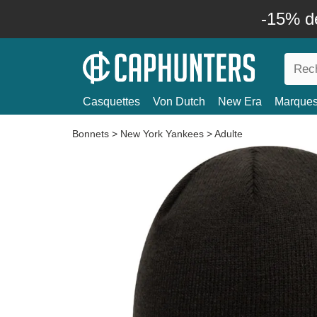
-15% d
Casquettes
Von Dutch
New Era
Marque
Bonnets
>
New York Yankees
>
Adulte