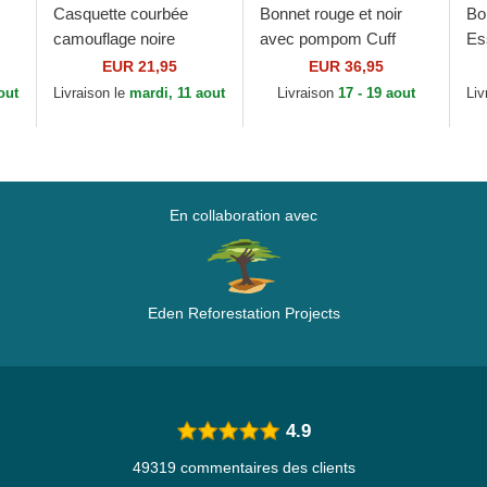
Casquette courbée
Bonnet rouge et noir
Bo
camouflage noire
avec pompom Cuff
Es
ir
ajustable pour enfant
Jake Manchester
Ya
EUR 21,95
EUR 36,95
avec logo noir 9FORTY
United Football Club
out
Livraison le
mardi, 11 aout
Livraison
17 - 19 aout
Liv
League Essential...
Premier League New
Era
En collaboration avec
Eden Reforestation Projects
4.9
49319 commentaires des clients