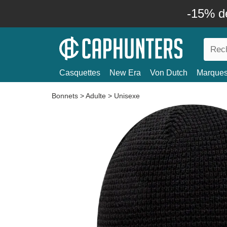
-15% d
Casquettes
New Era
Von Dutch
Marque
Bonnets
>
Adulte
>
Unisexe