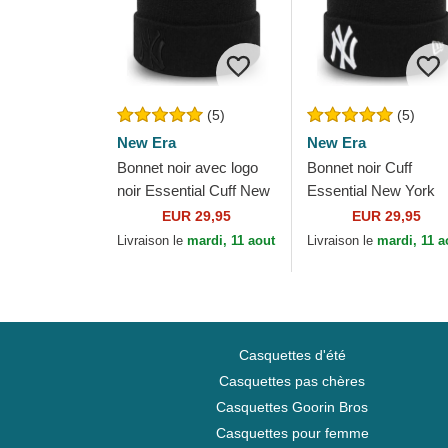
(5)
(5)
New Era
New Era
Bonnet noir avec logo
Bonnet noir Cuff
noir Essential Cuff New
Essential New York
York Yankees MLB
Yankees MLB New E
EUR 29,95
EUR 29,95
New Era
Livraison le
mardi, 11 aout
Livraison le
mardi, 11 a
Casquettes d'été
Casquettes pas chères
Casquettes Goorin Bros
Casquettes pour femme