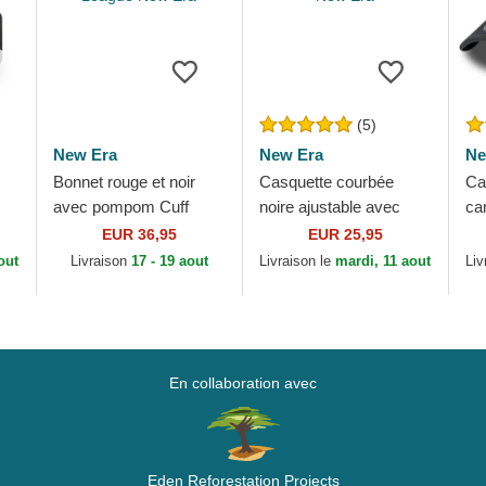
(5)
New Era
New Era
Ne
Bonnet rouge et noir
Casquette courbée
Ca
avec pompom Cuff
noire ajustable avec
ca
ra
Jake Manchester
logo noir 9FORTY Pop
aj
EUR 36,95
EUR 25,95
United Football Club
Outline New York
av
out
Livraison
17 - 19 aout
Livraison le
mardi, 11 aout
Liv
Premier League New
Yankees MLB New Era
Le
Era
En collaboration avec
Eden Reforestation Projects