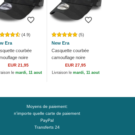
(4.9)
(5)
w Era
New Era
squette courbée
Casquette courbée
mouflage noire
camouflage noire
ustable pour enfant
ajustable avec logo noir
EUR 21,95
EUR 27,95
ec logo noir 9FORTY
9FORTY League
raison le
mardi, 11 aout
Livraison le
mardi, 11 aout
ague Essential...
Essential New York...
Moyens de paiement:
n'importe quelle carte de paiement
PayPal
Transferts 24