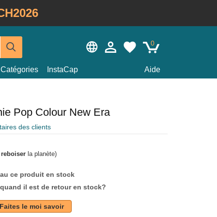
CH2026
0
Catégories
InstaCap
Aide
nie Pop Colour New Era
ires des clients
à
reboiser
la planète)
au ce produit en stock
quand il est de retour en stock?
Faites le moi savoir