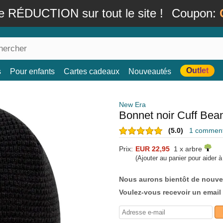
e RÉDUCTION sur tout le site !
Coupon:
Outlet
s
Pour enfants
Cartes cadeaux
Nouveautés
New Era
Bonnet noir Cuff Bea
(5.0)
1 commenta
Prix:
EUR 22,95
1 x arbre
(Ajouter au panier pour aider 
Nous aurons bientôt de nouve
Voulez-vous recevoir un email 