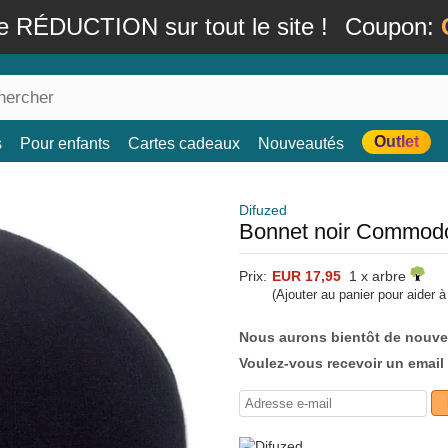
e RÉDUCTION sur tout le site !
Coupon:
Outlet
s
Pour enfants
Cartes cadeaux
Nouveautés
Difuzed
Bonnet noir Commodo
Prix:
EUR 17,95
1 x arbre
(Ajouter au panier pour aider 
Nous aurons bientôt de nouve
Voulez-vous recevoir un email 