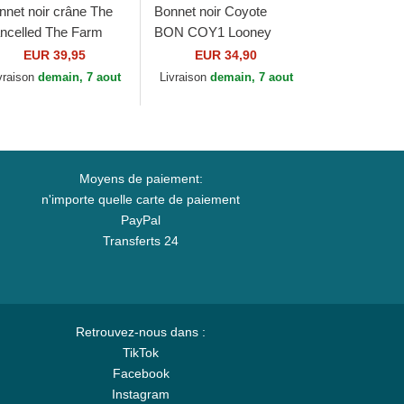
nnet noir crâne The
Bonnet noir Coyote
ncelled The Farm
BON COY1 Looney
orin Bros.
Tunes Capslab
EUR 39,95
EUR 34,90
vraison
demain, 7 aout
Livraison
demain, 7 aout
Moyens de paiement:
n'importe quelle carte de paiement
PayPal
Transferts 24
Retrouvez-nous dans :
TikTok
Facebook
Instagram