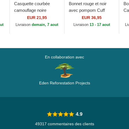
Casquette courbée
Bonnet rouge et noir
Bo
camouflage noire
avec pompom Cuff
Ca
ir
ajustable pour enfant
Jake Manchester
Go
EUR 21,95
EUR 36,95
avec logo noir 9FORTY
United Football Club
ut
Livraison
demain, 7 aout
Livraison
13 - 17 aout
Li
League Essential...
Premier League New
Era
En collaboration avec
Eden Reforestation Projects
4.9
49317 commentaires des clients