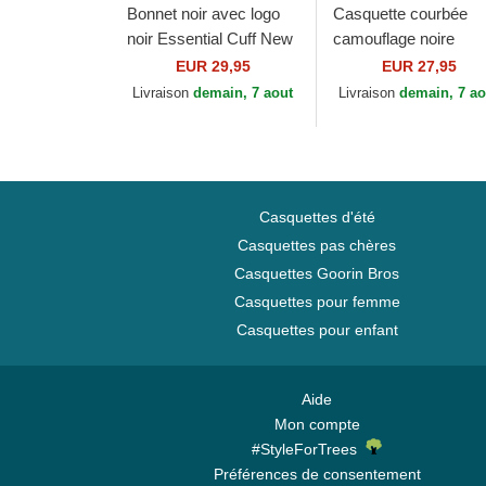
Bonnet noir avec logo
Casquette courbée
noir Essential Cuff New
camouflage noire
York Yankees MLB
ajustable avec logo no
EUR 29,95
EUR 27,95
New Era
9FORTY League
Livraison
demain, 7 aout
Livraison
demain, 7 ao
Essential New York...
Casquettes d'été
Casquettes pas chères
Casquettes Goorin Bros
Casquettes pour femme
Casquettes pour enfant
Aide
Mon compte
#StyleForTrees
Préférences de consentement