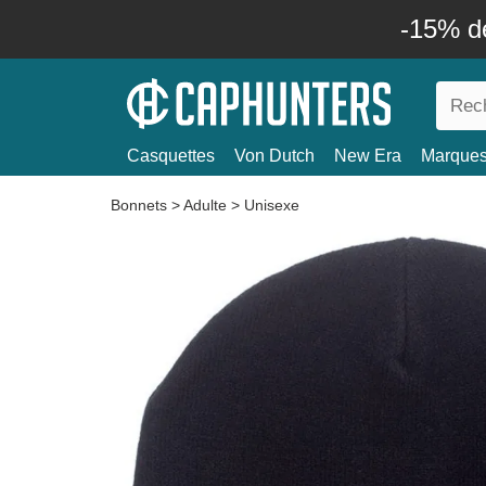
-15% d
Casquettes
Von Dutch
New Era
Marque
Bonnets
>
Adulte
>
Unisexe