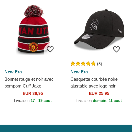
(5)
New Era
New Era
Bonnet rouge et noir avec
Casquette courbée noire
pompom Cuff Jake
ajustable avec logo noir
Manchester United Football
9FORTY Pop Outline New
EUR 36,95
EUR 25,95
Club Premier League New
York Yankees MLB New Era
Livraison
17 - 19 aout
Livraison
demain, 11 aout
Era