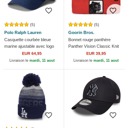
(5)
(5)
Polo Ralph Lauren
Goorin Bros.
Casquette courbée bleue
Bonnet rouge panthère
marine ajustable avec logo
Panther Vision Classic Knit
rouge Cotton Chino Classic
The Farm Goorin Bros.
EUR 64,95
EUR 39,95
Sport Polo Ralph...
Livraison le
mardi, 11 aout
Livraison le
mardi, 11 aout