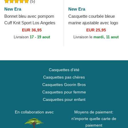
(5)
New Era
New Era
Bonnet bleu avec pompom
Casquette courbée bleue
Cuff Knit Sport Los Angeles
marine ajustable avec logo
Dodgers MLB New Era
bleu marine 9FORTY Outline
EUR 36,95
EUR 25,95
New York Yankees...
Livraison
17 - 19 aout
Livraison le
mardi, 11 aout
Casquettes d'été
Casquettes pas chères
Casquettes Goorin Bros
Casquettes pour femme
Casquettes pour enfant
En collaboration avec
Moyens de paiement:
n'importe quelle carte de
paiement