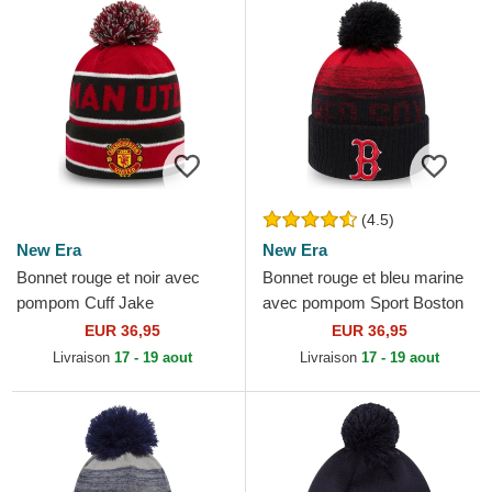
(4.5)
New Era
New Era
Bonnet rouge et noir avec
Bonnet rouge et bleu marine
pompom Cuff Jake
avec pompom Sport Boston
Manchester United Football
Red Sox MLB New Era
EUR 36,95
EUR 36,95
Club Premier League New
Livraison
17 - 19 aout
Livraison
17 - 19 aout
Era