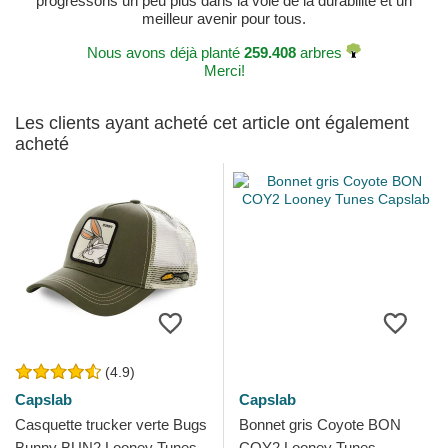
progressons un peu plus dans la voie de la durabilité et un
meilleur avenir pour tous.
Nous avons déjà planté
259.408
arbres
Merci!
Les clients ayant acheté cet article ont également
acheté
(4.9)
Capslab
Capslab
Casquette trucker verte Bugs
Bonnet gris Coyote BON
Bunny BUN2 Looney Tunes
COY2 Looney Tunes