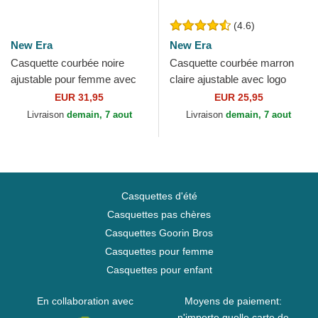
(4.6)
New Era
New Era
Casquette courbée noire
Casquette courbée marron
ajustable pour femme avec
claire ajustable avec logo
logo noir 9TWENTY Broderie
marron claire femme
EUR 31,95
EUR 25,95
New York Yankees MLB...
9FORTY League Essential...
Livraison
demain, 7 aout
Livraison
demain, 7 aout
Casquettes d'été
Casquettes pas chères
Casquettes Goorin Bros
Casquettes pour femme
Casquettes pour enfant
En collaboration avec
Moyens de paiement:
n'importe quelle carte de