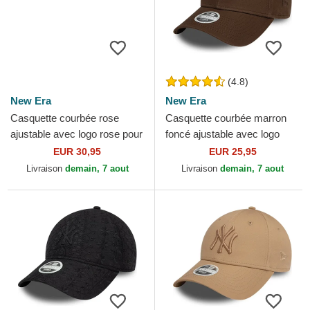
(4.8)
New Era
New Era
Casquette courbée rose
Casquette courbée marron
ajustable avec logo rose pour
foncé ajustable avec logo
femme 9FORTY Mini Cord
marron foncé pour femme
EUR 30,95
EUR 25,95
Los Angeles Dodgers...
9FORTY League...
Livraison
demain, 7 aout
Livraison
demain, 7 aout