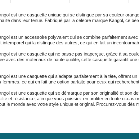
ngol est une casquette unique qui se distingue par sa couleur orange 
inalité dans leur tenue. Fabriqué par la célèbre marque Kangol, ce bére
ngol est un accessoire polyvalent qui se combine parfaitement avec n'
 intemporel qui la distingue des autres, ce qui en fait un incontourna
ngol est une casquette qui ne passe pas inaperçue, grâce à sa coule
quée avec des matériaux de haute qualité, cette casquette garantit une 
gol est une casquette qui s'adapte parfaitement à la tête, offrant un
 femmes, ce qui en fait une option parfaite pour ceux qui recherchen
ngol est une casquette qui se démarque par son originalité et son de
lité et résistance, afin que vous puissiez en profiter en toute occasi
tout le monde avec votre style unique et original. Procurez-vous dès