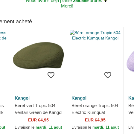
Nous avons déjà planté
259.589
arbres
Merci!
alement acheté
Kangol
Kangol
Ka
ss
Béret vert Tropic 504
Béret orange Tropic 504
Bér
lk
Ventair Green de Kangol
Electric Kumquat
Ve
Kangol
de
EUR 64,95
EUR 64,95
out
Livraison le
mardi, 11 aout
Livraison le
mardi, 11 aout
Liv