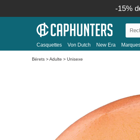
-15% d
Casquettes
Von Dutch
New Era
Marque
Bérets
>
Adulte
>
Unisexe