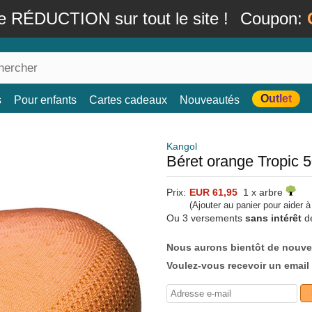
e RÉDUCTION sur tout le site !
Coupon:
Outlet
s
Pour enfants
Cartes cadeaux
Nouveautés
Kangol
Béret orange Tropic 
Prix:
EUR 61,95
1 x arbre
(Ajouter au panier pour aider 
Ou 3 versements
sans intérêt
d
Nous aurons bientôt de nouve
Voulez-vous recevoir un email 