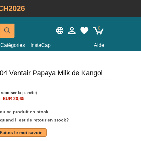
CH2026
0
Catégories
InstaCap
Aide
504 Ventair Papaya Milk de Kangol
à
reboiser
la planète)
e
EUR 20,65
au ce produit en stock
quand il est de retour en stock?
Faites le moi savoir