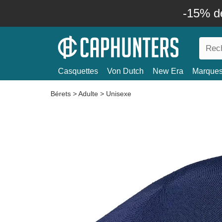
-15% d
Casquettes
Von Dutch
New Era
Marque
Bérets
>
Adulte
>
Unisexe