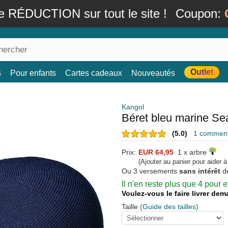
e RÉDUCTION sur tout le site !
Coupon:
Outlet
s
Pour enfants
Cartes cadeaux
Nouveautés
Kangol
Béret bleu marine Se
(5.0)
1 commenta
Prix:
EUR 64,95
1 x arbre
(Ajouter au panier pour aider 
Ou 3 versements
sans intérêt
d
Il n'en reste plus que 4 pour
Voulez-vous le faire livrer de
Taille
(Guide des tailles)