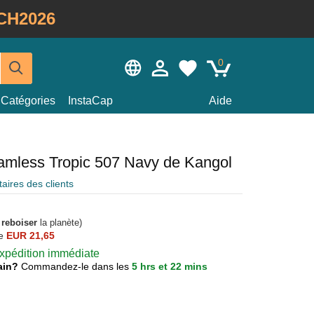
CH2026
0
Catégories
InstaCap
Aide
amless Tropic 507 Navy de Kangol
ires des clients
à
reboiser
la planète)
e
EUR 21,65
 expédition immédiate
main?
Commandez-le dans les
5 hrs et 22 mins