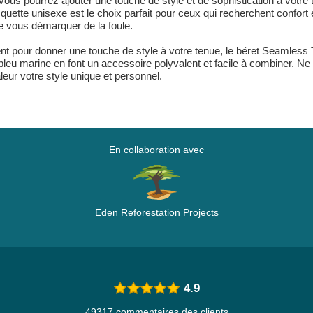
us pourrez ajouter une touche de style et de sophistication à votre 
quette unisexe est le choix parfait pour ceux qui recherchent confo
de vous démarquer de la foule.
nt pour donner une touche de style à votre tenue, le béret Seamless 
bleu marine en font un accessoire polyvalent et facile à combiner. Ne
leur votre style unique et personnel.
En collaboration avec
Eden Reforestation Projects
4.9
49317 commentaires des clients