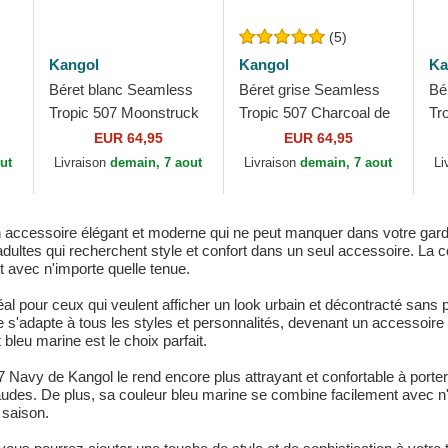
(5)
Kangol
Kangol
Ka
Béret blanc Seamless
Béret grise Seamless
Bé
Tropic 507 Moonstruck
Tropic 507 Charcoal de
Tr
de Kangol
Kangol
EUR 64,95
EUR 64,95
ut
Livraison
demain, 7 aout
Livraison
demain, 7 aout
Li
accessoire élégant et moderne qui ne peut manquer dans votre garde
 adultes qui recherchent style et confort dans un seul accessoire. La 
t avec n'importe quelle tenue.
l pour ceux qui veulent afficher un look urbain et décontracté sans p
s'adapte à tous les styles et personnalités, devenant un accessoire 
 bleu marine est le choix parfait.
Navy de Kangol le rend encore plus attrayant et confortable à porter.
chaudes. De plus, sa couleur bleu marine se combine facilement avec n
 saison.