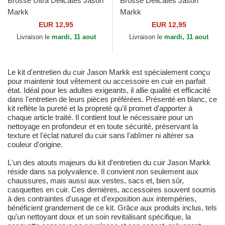
Brosse Ultra Delicates Jason
Brosse Delicates Jason
Markk
Markk
EUR 12,95
EUR 12,95
Livraison le
mardi, 11 aout
Livraison le
mardi, 11 aout
Le kit d'entretien du cuir Jason Markk est spécialement conçu
pour maintenir tout vêtement ou accessoire en cuir en parfait
état. Idéal pour les adultes exigeants, il allie qualité et efficacité
dans l'entretien de leurs pièces préférées. Présenté en blanc, ce
kit reflète la pureté et la propreté qu'il promet d'apporter à
chaque article traité. Il contient tout le nécessaire pour un
nettoyage en profondeur et en toute sécurité, préservant la
texture et l'éclat naturel du cuir sans l'abîmer ni altérer sa
couleur d'origine.
L'un des atouts majeurs du kit d'entretien du cuir Jason Markk
réside dans sa polyvalence. Il convient non seulement aux
chaussures, mais aussi aux vestes, sacs et, bien sûr,
casquettes en cuir. Ces dernières, accessoires souvent soumis
à des contraintes d'usage et d'exposition aux intempéries,
bénéficient grandement de ce kit. Grâce aux produits inclus, tels
qu'un nettoyant doux et un soin revitalisant spécifique, la