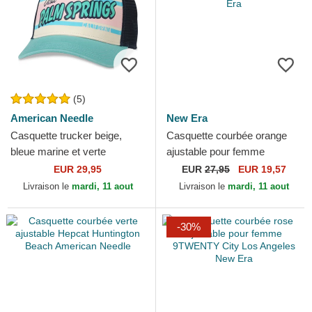
(5)
American Needle
New Era
Casquette trucker beige,
Casquette courbée orange
bleue marine et verte
ajustable pour femme
snapback Palm Springs
9TWENTY City New York
EUR 29,95
EUR
27,95
EUR 19,57
California Sinclair American...
New Era
Livraison le
mardi, 11 aout
Livraison le
mardi, 11 aout
-30%