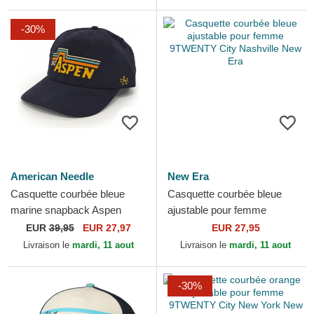
-30%
American Needle
New Era
Casquette courbée bleue
Casquette courbée bleue
marine snapback Aspen
ajustable pour femme
Printed Cord American
9TWENTY City Nashville
EUR
39,95
EUR 27,97
EUR 27,95
Needle
New Era
Livraison le
mardi, 11 aout
Livraison le
mardi, 11 aout
-30%