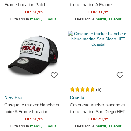
Frame Location Patch
bleue marine A Frame
Mykonos New Era
Location Los Angeles Villes et
EUR 31,95
EUR 31,95
plages...
Livraison le
mardi, 11 aout
Livraison le
mardi, 11 aout
(5)
New Era
Coastal
Casquette trucker blanche et
Casquette trucker blanche et
noire A Frame Location
bleue marine San Diego HFT
Austin Villes et plages Texas
Coastal
EUR 31,95
EUR 29,95
New Era
Livraison le
mardi, 11 aout
Livraison le
mardi, 11 aout