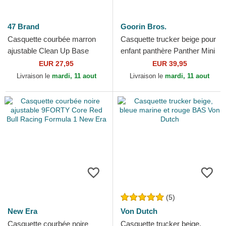
47 Brand
Goorin Bros.
Casquette courbée marron
Casquette trucker beige pour
ajustable Clean Up Base
enfant panthère Panther Mini
Runner Mini Logo New York
The Farm Goorin Bros.
EUR 27,95
EUR 39,95
Yankees MLB 47 Brand
Livraison le
mardi, 11 aout
Livraison le
mardi, 11 aout
(5)
New Era
Von Dutch
Casquette courbée noire
Casquette trucker beige,