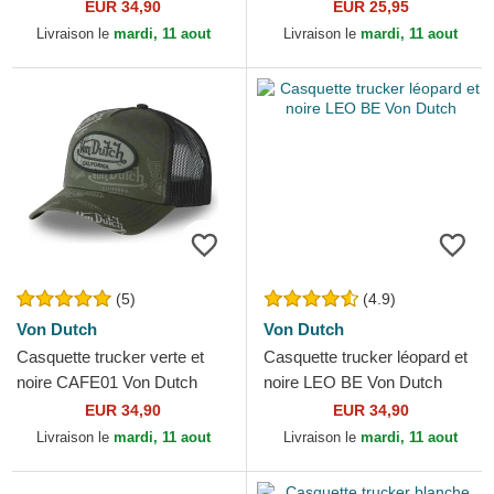
Essential New York Yankees
EUR 34,90
EUR 25,95
MLB New Era
Livraison le
mardi, 11 aout
Livraison le
mardi, 11 aout
(5)
(4.9)
Von Dutch
Von Dutch
Casquette trucker verte et
Casquette trucker léopard et
noire CAFE01 Von Dutch
noire LEO BE Von Dutch
EUR 34,90
EUR 34,90
Livraison le
mardi, 11 aout
Livraison le
mardi, 11 aout