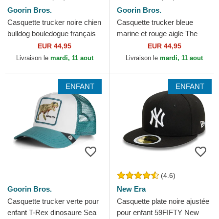
Goorin Bros.
Goorin Bros.
Casquette trucker noire chien
Casquette trucker bleue
bulldog bouledogue français
marine et rouge aigle The
Frenchie The Farm Goorin
Freedom Eagle The Farm
EUR 44,95
EUR 44,95
Bros.
Goorin Bros.
Livraison le
mardi, 11 aout
Livraison le
mardi, 11 aout
ENFANT
ENFANT
(4.6)
Goorin Bros.
New Era
Casquette trucker verte pour
Casquette plate noire ajustée
enfant T-Rex dinosaure Sea
pour enfant 59FIFTY New