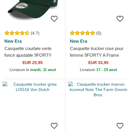
(4.7)
(5)
New Era
New Era
Casquette courbée verte
Casquette trucker rose pour
foncé ajustable 9FORTY
femme 9FORTY A Frame
League Essential New York
Floral New York Yankees
EUR 25,95
EUR 33,95
Yankees MLB New Era
MLB New Era
Livraison le
mardi, 11 aout
Livraison
17 - 19 aout