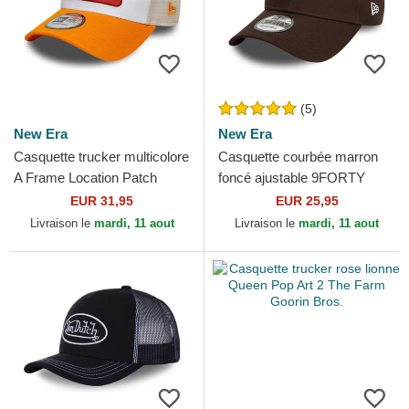
(5)
New Era
New Era
Casquette trucker multicolore
Casquette courbée marron
A Frame Location Patch
foncé ajustable 9FORTY
Costa Brava New Era
League Essential New York
EUR 31,95
EUR 25,95
Yankees MLB New Era
Livraison le
mardi, 11 aout
Livraison le
mardi, 11 aout