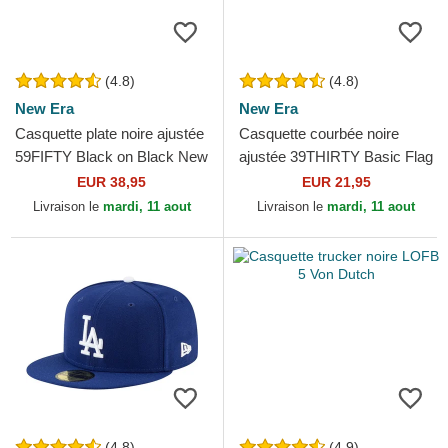
(4.8)
(4.8)
New Era
New Era
Casquette plate noire ajustée
Casquette courbée noire
59FIFTY Black on Black New
ajustée 39THIRTY Basic Flag
York Yankees MLB New Era
New Era
EUR 38,95
EUR 21,95
Livraison le
mardi, 11 aout
Livraison le
mardi, 11 aout
(4.8)
(4.9)