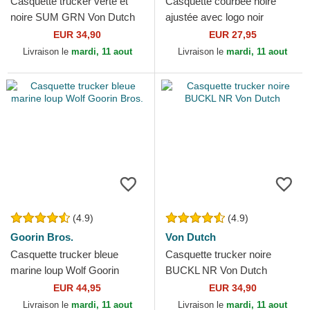
Casquette trucker verte et
Casquette courbée noire
noire SUM GRN Von Dutch
ajustée avec logo noir
39THIRTY Essential Los
EUR 34,90
EUR 27,95
Angeles Dodgers MLB New
Livraison le
mardi, 11 aout
Livraison le
mardi, 11 aout
Era
(4.9)
(4.9)
Goorin Bros.
Von Dutch
Casquette trucker bleue
Casquette trucker noire
marine loup Wolf Goorin
BUCKL NR Von Dutch
Bros.
EUR 44,95
EUR 34,90
Livraison le
mardi, 11 aout
Livraison le
mardi, 11 aout