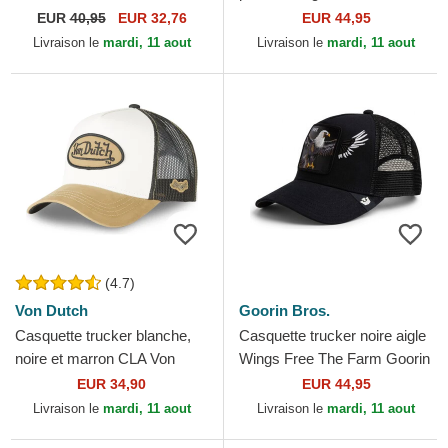
Game Chicago White Sox
Farm Goorin Bros.
EUR
40,95
EUR 32,76
EUR 44,95
MLB New Era
Livraison le
mardi, 11 aout
Livraison le
mardi, 11 aout
(4.7)
Von Dutch
Goorin Bros.
Casquette trucker blanche,
Casquette trucker noire aigle
noire et marron CLA Von
Wings Free The Farm Goorin
Dutch
Bros.
EUR 34,90
EUR 44,95
Livraison le
mardi, 11 aout
Livraison le
mardi, 11 aout