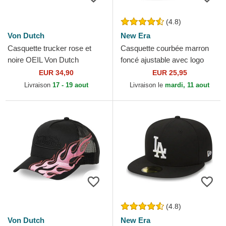
(4.8)
Von Dutch
New Era
Casquette trucker rose et
Casquette courbée marron
noire OEIL Von Dutch
foncé ajustable avec logo
marron foncé pour femme
EUR 34,90
EUR 25,95
9FORTY League...
Livraison
17 - 19 aout
Livraison le
mardi, 11 aout
(4.8)
Von Dutch
New Era