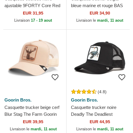
ajustable 9FORTY Core Red
bleue marine et rouge BAS
Bull Racing Formula 1 New
Von Dutch
EUR 31,95
EUR 34,90
Era
Livraison
17 - 19 aout
Livraison le
mardi, 11 aout
(4.8)
Goorin Bros.
Goorin Bros.
Casquette trucker beige cerf
Casquette trucker noire
Blur Stag The Farm Goorin
Deadly The Deadliest
Bros.
Scorpion The Farm Goorin
EUR 39,95
EUR 44,95
Bros.
Livraison le
mardi, 11 aout
Livraison le
mardi, 11 aout