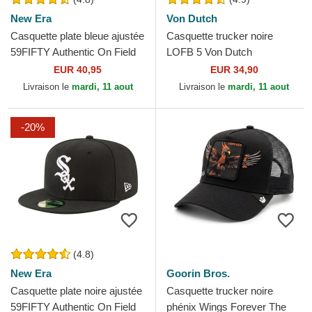
New Era
Von Dutch
Casquette plate bleue ajustée
Casquette trucker noire
59FIFTY Authentic On Field
LOFB 5 Von Dutch
Game Los Angeles Dodgers
EUR 40,95
EUR 34,90
MLB New Era
Livraison le
mardi, 11 aout
Livraison le
mardi, 11 aout
-20%
(4.8)
New Era
Goorin Bros.
Casquette plate noire ajustée
Casquette trucker noire
59FIFTY Authentic On Field
phénix Wings Forever The