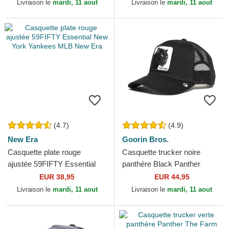
Era
Goorin Bros.
Livraison le
mardi, 11 aout
Livraison le
mardi, 11 aout
(4.7)
(4.9)
New Era
Goorin Bros.
Casquette plate rouge
Casquette trucker noire
ajustée 59FIFTY Essential
panthère Black Panther
New York Yankees MLB
Goorin Bros.
EUR 38,95
EUR 44,95
New Era
Livraison le
mardi, 11 aout
Livraison le
mardi, 11 aout