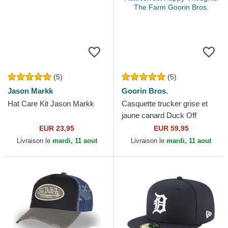
(5)
(5)
Jason Markk
Goorin Bros.
Hat Care Kit Jason Markk
Casquette trucker grise et
jaune canard Duck Off
Ducking Autocorrect Happy
EUR 23,95
EUR 59,95
Thoughts The Farm...
Livraison le
mardi, 11 aout
Livraison le
mardi, 11 aout