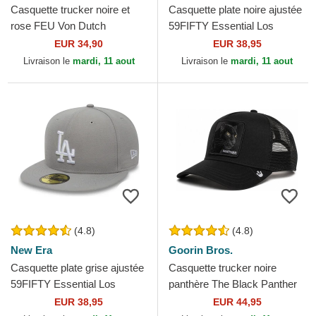
Casquette trucker noire et
Casquette plate noire ajustée
rose FEU Von Dutch
59FIFTY Essential Los
Angeles Dodgers MLB New
EUR 34,90
EUR 38,95
Era
Livraison le
mardi, 11 aout
Livraison le
mardi, 11 aout
(4.8)
(4.8)
New Era
Goorin Bros.
Casquette plate grise ajustée
Casquette trucker noire
59FIFTY Essential Los
panthère The Black Panther
Angeles Dodgers MLB New
Core Combo The Farm
EUR 38,95
EUR 44,95