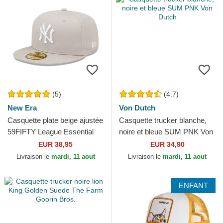
(5)
(4.7)
New Era
Von Dutch
Casquette plate beige ajustée
Casquette trucker blanche,
59FIFTY League Essential
noire et bleue SUM PNK Von
New York Yankees MLB
Dutch
EUR 38,95
EUR 34,90
New Era
Livraison le
mardi, 11 aout
Livraison le
mardi, 11 aout
ENFANT