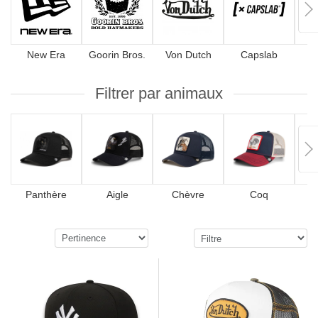
New Era
Goorin Bros.
Von Dutch
Capslab
4
Filtrer par animaux
Panthère
Aigle
Chèvre
Coq