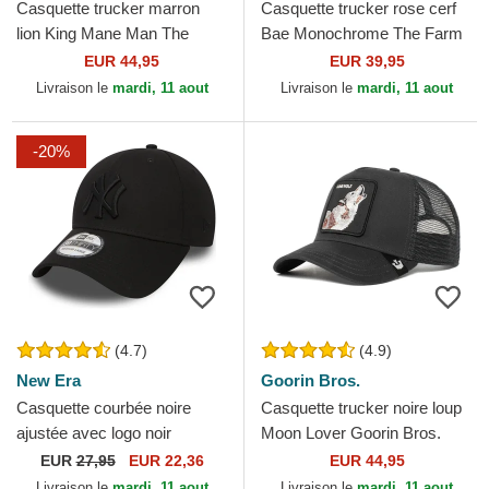
Casquette trucker marron
Casquette trucker rose cerf
lion King Mane Man The
Bae Monochrome The Farm
Farm Goorin Bros.
Goorin Bros.
EUR 44,95
EUR 39,95
Livraison le
mardi, 11 aout
Livraison le
mardi, 11 aout
-20%
(4.7)
(4.9)
New Era
Goorin Bros.
Casquette courbée noire
Casquette trucker noire loup
ajustée avec logo noir
Moon Lover Goorin Bros.
39THIRTY Classic New York
EUR
27,95
EUR 22,36
EUR 44,95
Yankees MLB New Era
Livraison le
mardi, 11 aout
Livraison le
mardi, 11 aout