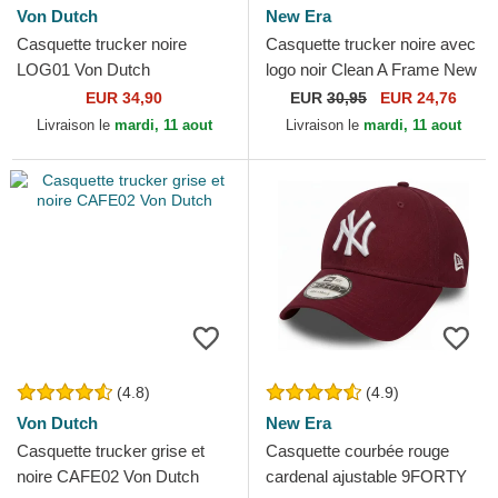
Von Dutch
New Era
Casquette trucker noire
Casquette trucker noire avec
LOG01 Von Dutch
logo noir Clean A Frame New
York Yankees MLB New Era
EUR 34,90
EUR
30,95
EUR 24,76
Livraison le
mardi, 11 aout
Livraison le
mardi, 11 aout
(4.8)
(4.9)
Von Dutch
New Era
Casquette trucker grise et
Casquette courbée rouge
noire CAFE02 Von Dutch
cardenal ajustable 9FORTY