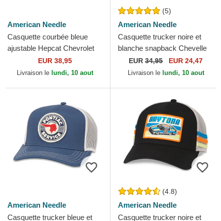
(5)
American Needle
American Needle
Casquette courbée bleue
Casquette trucker noire et
ajustable Hepcat Chevrolet
blanche snapback Chevelle
76 American Needle
by Chevrolet Valin American
EUR 38,95
EUR
34,95
EUR 24,47
Needle
Livraison le
lundi, 10 aout
Livraison le
lundi, 10 aout
(4.8)
American Needle
American Needle
Casquette trucker bleue et
Casquette trucker noire et