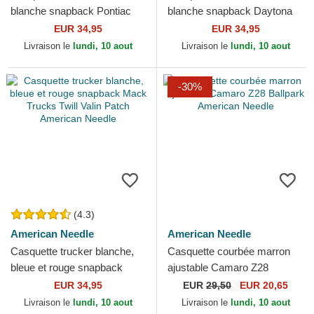
blanche snapback Pontiac
blanche snapback Daytona
Authorized Service Valin
International Speedway Tri
EUR 34,95
EUR 34,95
American Needle
Color American Needle
Livraison le
lundi, 10 aout
Livraison le
lundi, 10 aout
-30%
(4.3)
American Needle
American Needle
Casquette trucker blanche,
Casquette courbée marron
bleue et rouge snapback
ajustable Camaro Z28
Mack Trucks Twill Valin
Ballpark American Needle
EUR 34,95
EUR
29,50
EUR 20,65
Patch American Needle
Livraison le
lundi, 10 aout
Livraison le
lundi, 10 aout