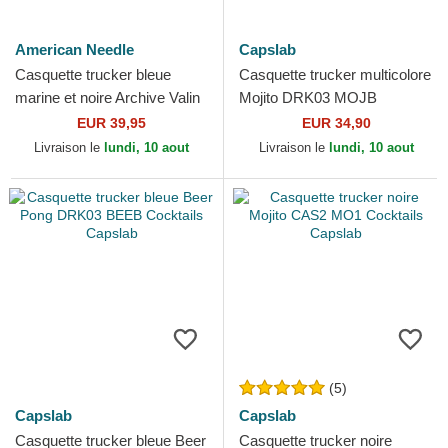
American Needle
Capslab
Casquette trucker bleue
Casquette trucker multicolore
marine et noire Archive Valin
Mojito DRK03 MOJB
Gin and tonic Cocktails
Cocktails Capslab
EUR 39,95
EUR 34,90
American Needle
Livraison le
lundi, 10 aout
Livraison le
lundi, 10 aout
(5)
Capslab
Capslab
Casquette trucker bleue Beer
Casquette trucker noire