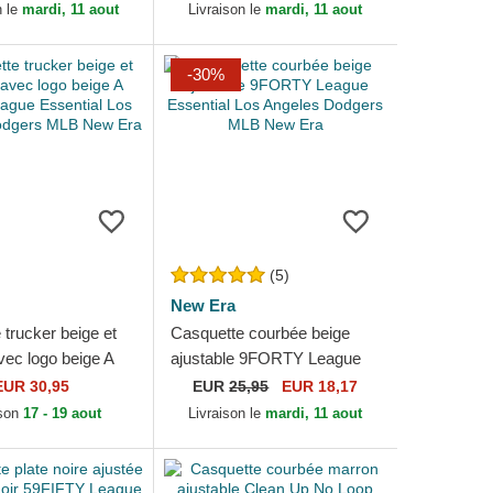
 Era
New Era
n le
mardi, 11 aout
Livraison le
mardi, 11 aout
-30%
(5)
New Era
trucker beige et
Casquette courbée beige
vec logo beige A
ajustable 9FORTY League
gue Essential Los
Essential Los Angeles
EUR 30,95
EUR
25,95
EUR 18,17
odgers...
Dodgers MLB New Era
ison
17 - 19 aout
Livraison le
mardi, 11 aout