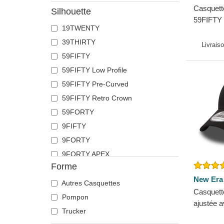
Casquette
Silhouette
59FIFTY 
19TWENTY
Angeles
39THIRTY
Era
Livrais
59FIFTY
59FIFTY Low Profile
59FIFTY Pre-Curved
59FIFTY Retro Crown
59FORTY
9FIFTY
9FORTY
9FORTY APEX
Forme
9FORTY M-Crown
New Era
9SEVENTY
Autres Casquettes
Casquett
9TWENTY
Pompon
ajustée a
A Frame
Trucker
39THIRTY