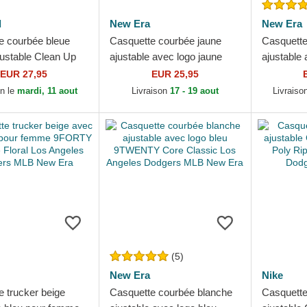
d
New Era
New Era
e courbée bleue
Casquette courbée jaune
Casquette
justable Clean Up
ajustable avec logo jaune
ajustable 
ner Los Angeles
9FORTY Team Outline Los
9FORTY L
EUR 27,95
EUR 25,95
 MLB 47 Brand
Angeles Dodgers MLB
Los Angel
on le
mardi, 11 aout
Livraison
17 - 19 aout
Livraiso
New...
(5)
New Era
Nike
e trucker beige
Casquette courbée blanche
Casquette