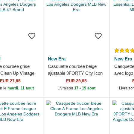
d
New Era
New Era
e courbée grise
Casquette courbée beige
Casquette 
 Clean Up Vintage
ajustable 9FORTY City Icon
avec logo
 Angeles Dodgers
Los Angeles Dodgers MLB
League Es
EUR 27,95
EUR 29,95
Brand
New Era
Angeles 
on le
mardi, 11 aout
Livraison
17 - 19 aout
Livraiso
New...