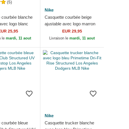
(5)
Nike
 courbée blanche
Casquette courbée beige
avec logo blanc
ajustable avec logo marron
eague Essential
Club Structured Uv Poly
EUR 25,95
EUR 29,95
es Dodgers...
Ripstop Los Angeles...
n le
mardi, 11 aout
Livraison le
mardi, 11 aout
Nike
 courbée bleue
Casquette trucker blanche