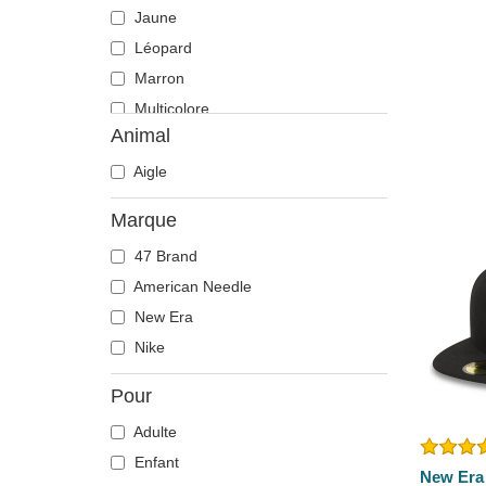
Jaune
Léopard
Marron
Multicolore
Animal
Noir
Orange
Aigle
Rose
Marque
Rouge
47 Brand
Vert
American Needle
Violette
New Era
Nike
Pour
Adulte
Enfant
New Era