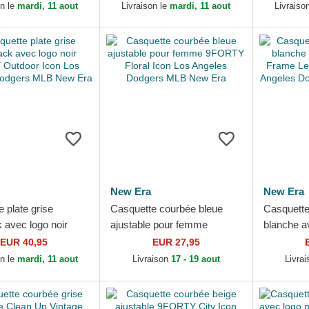
 Dodgers MLB New
New Era
MLB New
on le
mardi, 11 aout
Livraison le
mardi, 11 aout
Livraiso
New Era
New Era
 plate grise
Casquette courbée bleue
Casquette 
 avec logo noir
ajustable pour femme
blanche a
utdoor Icon Los
9FORTY Floral Icon Los
Frame Lea
EUR 40,95
EUR 27,95
 Dodgers MLB New
Angeles Dodgers MLB New
Angeles D
on le
mardi, 11 aout
Livraison
17 - 19 aout
Livra
Era