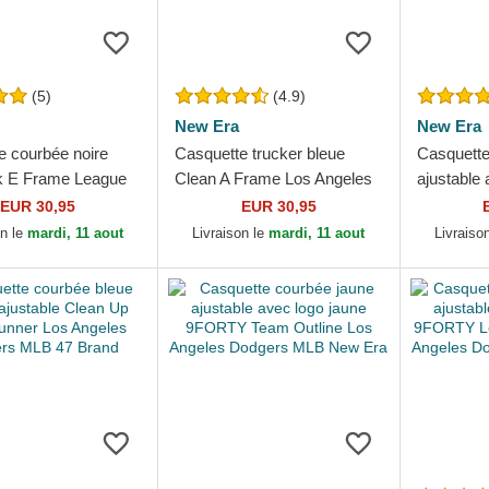
(5)
(4.9)
New Era
New Era
e courbée noire
Casquette trucker bleue
Casquette
k E Frame League
Clean A Frame Los Angeles
ajustable 
l Los Angeles
Dodgers MLB New Era
9FORTY L
EUR 30,95
EUR 30,95
 MLB New Era
Los Angel
on le
mardi, 11 aout
Livraison le
mardi, 11 aout
Livraiso