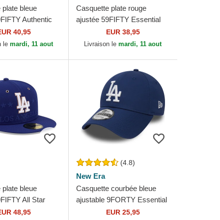
 plate bleue
Casquette plate rouge
9FIFTY Authentic
ajustée 59FIFTY Essential
Game Los Angeles
Los Angeles Dodgers MLB
EUR 40,95
EUR 38,95
MLB New Era
New Era
n le
mardi, 11 aout
Livraison le
mardi, 11 aout
(4.8)
New Era
 plate bleue
Casquette courbée bleue
FIFTY All Star
ajustable 9FORTY Essential
 Angeles Dodgers
Los Angeles Dodgers MLB
EUR 48,95
EUR 25,95