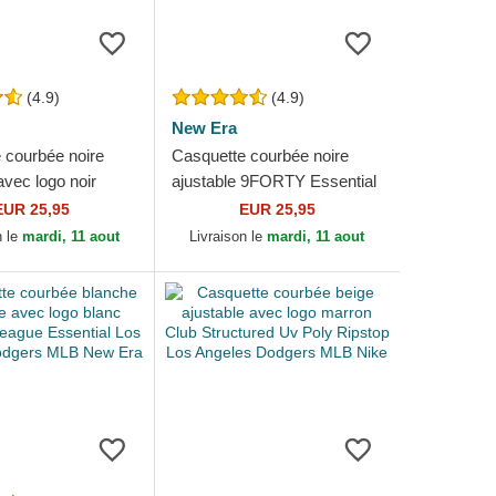
(4.9)
(4.9)
New Era
 courbée noire
Casquette courbée noire
avec logo noir
ajustable 9FORTY Essential
eague Essential
Los Angeles Dodgers MLB
EUR 25,95
EUR 25,95
es Dodgers MLB...
New Era
n le
mardi, 11 aout
Livraison le
mardi, 11 aout