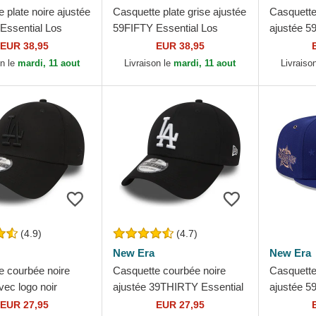
 plate noire ajustée
Casquette plate grise ajustée
Casquette
Essential Los
59FIFTY Essential Los
ajustée 5
 Dodgers MLB New
Angeles Dodgers MLB New
On Field 
EUR 38,95
EUR 38,95
Era
Dodgers 
on le
mardi, 11 aout
Livraison le
mardi, 11 aout
Livraiso
(4.9)
(4.7)
New Era
New Era
e courbée noire
Casquette courbée noire
Casquette
vec logo noir
ajustée 39THIRTY Essential
ajustée 59
 Essential Los
Los Angeles Dodgers MLB
Game Los
EUR 27,95
EUR 27,95