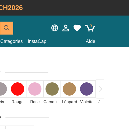
CH2026
0
Catégories
InstaCap
Aide
r
ris
Rouge
Rose
Camouflage
Léopard
Violette
Jaune
Orange
e