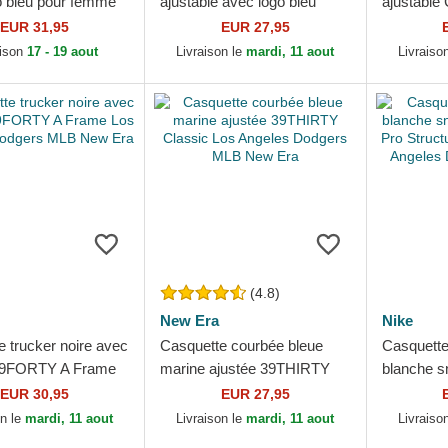
o bleu pour femme
ajustable avec logo bleu
ajustable
 Frame Floral Los
9TWENTY Core Classic Los
Poly Rips
EUR 31,95
EUR 27,95
Dodgers MLB...
Angeles Dodgers MLB...
Dodgers 
aison
17 - 19 aout
Livraison le
mardi, 11 aout
Livraiso
(4.8)
New Era
Nike
 trucker noire avec
Casquette courbée bleue
Casquette 
r 9FORTY A Frame
marine ajustée 39THIRTY
blanche s
les Dodgers MLB
Classic Los Angeles
Fit Pro St
EUR 30,95
EUR 27,95
Dodgers MLB New Era
Los Angele
on le
mardi, 11 aout
Livraison le
mardi, 11 aout
Livraiso