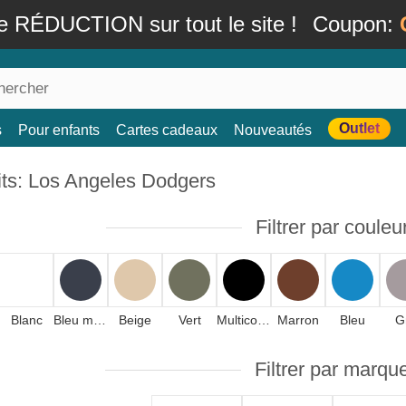
e RÉDUCTION sur tout le site !
Coupon:
Outlet
s
Pour enfants
Cartes cadeaux
Nouveautés
its: Los Angeles Dodgers
Filtrer par couleu
Blanc
Bleu marine
Beige
Vert
Multicolore
Marron
Bleu
G
Filtrer par marqu