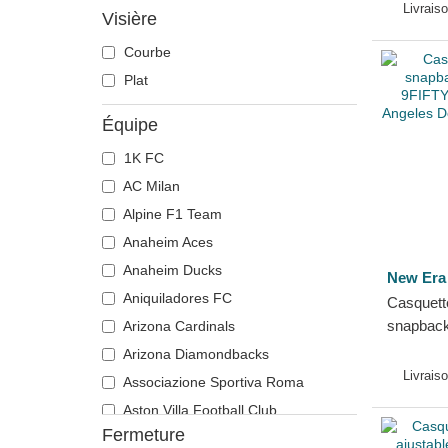
E Frame
Angeles
Livrais
Visière
Era
Runner
Courbe
Plat
Équipe
1K FC
AC Milan
Alpine F1 Team
Anaheim Aces
Anaheim Ducks
New Era
Aniquiladores FC
Casquette
snapback
Arizona Cardinals
9FIFTY O
Arizona Diamondbacks
Angeles
Livrais
Associazione Sportiva Roma
Era
Aston Villa Football Club
Fermeture
Atlanta Braves