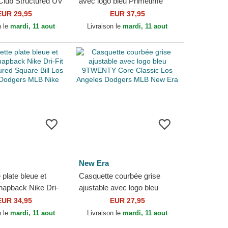
 Club Structured UV
avec logo bleu Primetime
top Los Angeles
Dri-Fit Rise Structured Los
EUR 29,95
EUR 37,95
MLB Nike
Angeles Dodgers...
n le
mardi, 11 aout
Livraison le
mardi, 11 aout
New Era
plate bleue et
Casquette courbée grise
napback Nike Dri-
ajustable avec logo bleu
ructured Square Bill
9TWENTY Core Classic Los
EUR 34,95
EUR 27,95
s...
Angeles Dodgers MLB
n le
mardi, 11 aout
Livraison le
mardi, 11 aout
New...