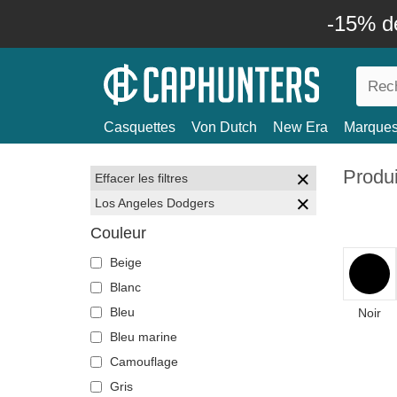
-15% d
Casquettes
Von Dutch
New Era
Marque
Produ
Effacer les filtres
Los Angeles Dodgers
Couleur
Beige
Blanc
Bleu
Noir
Bleu marine
Camouflage
Gris