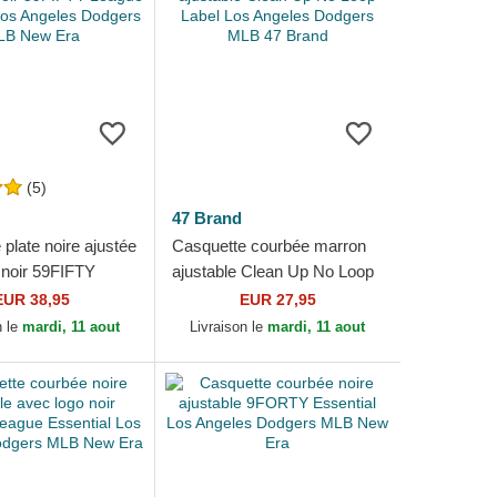
(5)
47 Brand
plate noire ajustée
Casquette courbée marron
 noir 59FIFTY
ajustable Clean Up No Loop
sential Los
Label Los Angeles Dodgers
EUR 38,95
EUR 27,95
Dodgers MLB
MLB 47 Brand
n le
mardi, 11 aout
Livraison le
mardi, 11 aout