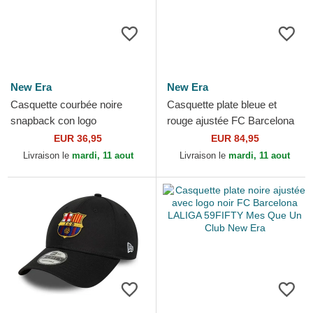
New Era
New Era
Casquette courbée noire
Casquette plate bleue et
snapback con logo
rouge ajustée FC Barcelona
multicolore 9SEVENTY
LALIGA 59FIFTY Mes Que
EUR 36,95
EUR 84,95
Stretch Snap TPU FC
Un Club New Era
Livraison le
mardi, 11 aout
Livraison le
mardi, 11 aout
Barcelona...