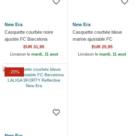
New Era
New Era
Casquette courbée noire
Casquette courbée bleue
ajustée FC Barcelona
marine ajustable FC
LALIGA 39THIRTY Cord
Barcelona LALIGA
EUR 31,95
EUR 25,95
New Era
9TWENTY Core New Era
Livraison le
mardi, 11 aout
Livraison le
mardi, 11 aout
-20%
New Era