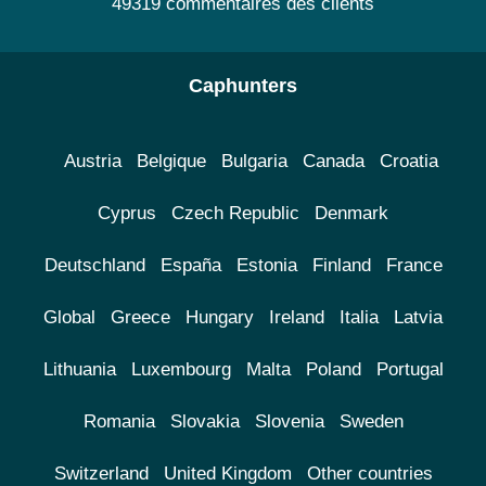
49319 commentaires des clients
Caphunters
Austria
Belgique
Bulgaria
Canada
Croatia
Cyprus
Czech Republic
Denmark
Deutschland
España
Estonia
Finland
France
Global
Greece
Hungary
Ireland
Italia
Latvia
Lithuania
Luxembourg
Malta
Poland
Portugal
Romania
Slovakia
Slovenia
Sweden
Switzerland
United Kingdom
Other countries