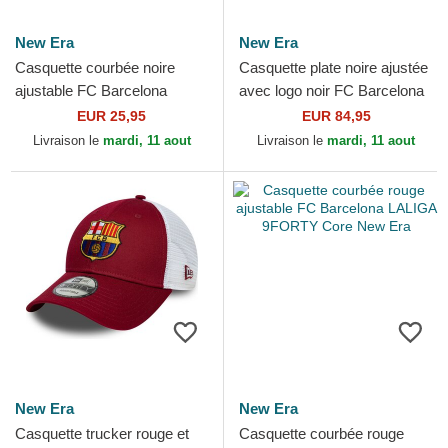
New Era
New Era
Casquette courbée noire
Casquette plate noire ajustée
ajustable FC Barcelona
avec logo noir FC Barcelona
LALIGA 9FORTY Core New
LALIGA 59FIFTY Mes Que
EUR 25,95
EUR 84,95
Era
Un Club New Era
Livraison le
mardi, 11 aout
Livraison le
mardi, 11 aout
New Era
New Era
Casquette trucker rouge et
Casquette courbée rouge