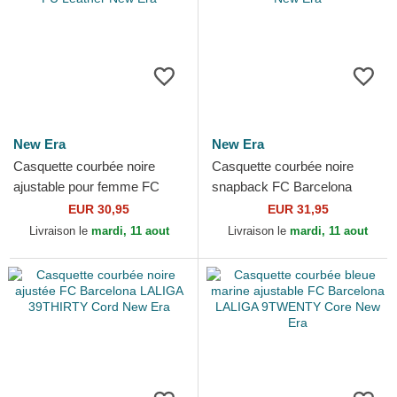
New Era
New Era
Casquette courbée noire
Casquette courbée noire
ajustable pour femme FC
snapback FC Barcelona
Barcelona LALIGA
LALIGA 9FORTY M-Crown
EUR 30,95
EUR 31,95
9TWENTY PU Leather New
Diamond Era New Era
Livraison le
mardi, 11 aout
Livraison le
mardi, 11 aout
Era