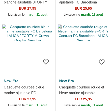
blanche ajustable 9FORTY
ajustable FC Barcelona
League FC Barcelona
LALIGA 9FORTY Core New
EUR 27,95
EUR 25,95
LALIGA New Era
Era
Livraison le
mardi, 11 aout
Livraison le
mardi, 11 aout
New Era
New Era
Casquette courbée bleue
Casquette courbée rouge et
marine ajustable FC
bleue marine ajustable
Barcelona LALIGA 9FORTY
9FORTY Contrast FC
EUR 27,95
EUR 25,95
M-Crown Graphic New Era
Barcelona LALIGA New Era
Livraison le
mardi, 11 aout
Livraison le
mardi, 11 aout