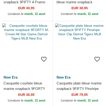
snapback 9FIFTY A Frame
bleue marine snapback
Ring Detroit Tigers MLB New
9FIFTY A Frame Classic
EUR 40,95
EUR 38,95
Era
Detroit Tigers MLB New Era
Livraison le
mardi, 11 aout
Livraison le
mardi, 11 aout
New Era
New Era
Casquette courbée bleue
Casquette plate bleue marine
marine snapback 9FORTY
snapback 9FIFTY Pinstripe
M-Crown All Star Game
Visor Clip Detroit Tigers MLB
EUR 36,95
EUR 79,95
Detroit Tigers MLB New Era
New Era
Livraison le
mardi, 11 aout
Livraison le
mardi, 11 aout