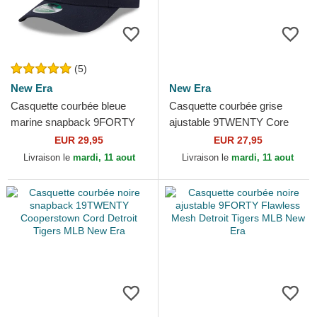
(5)
New Era
New Era
Casquette courbée bleue
Casquette courbée grise
marine snapback 9FORTY
ajustable 9TWENTY Core
M-Crown Player Replica
Classic Detroit Tigers MLB
EUR 29,95
EUR 27,95
Detroit Tigers MLB New Era
New Era
Livraison le
mardi, 11 aout
Livraison le
mardi, 11 aout