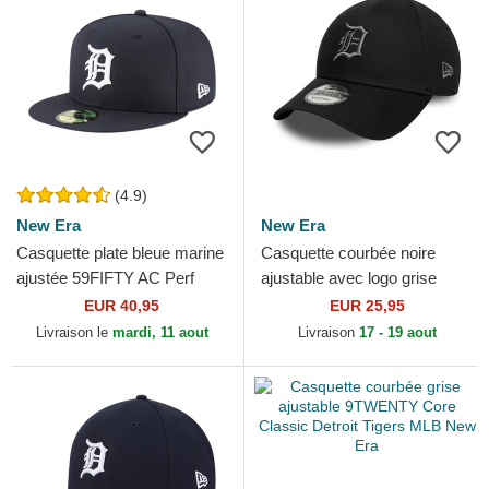
(4.9)
New Era
New Era
Casquette plate bleue marine
Casquette courbée noire
ajustée 59FIFTY AC Perf
ajustable avec logo grise
Detroit Tigers MLB New Era
9FORTY League Essential
EUR 40,95
EUR 25,95
Detroit Tigers MLB New Era
Livraison le
mardi, 11 aout
Livraison
17 - 19 aout