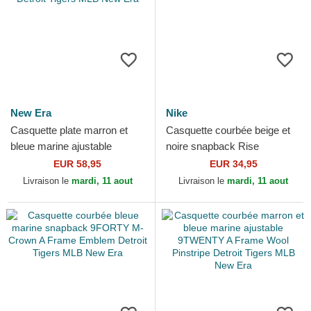
New Era
Nike
Casquette plate marron et
Casquette courbée beige et
bleue marine ajustable
noire snapback Rise
9FIFTY Retro Crown Wool
Structured Detroit Tigers MLB
EUR 58,95
EUR 34,95
Pinstripe Detroit Tigers...
Nike
Livraison le
mardi, 11 aout
Livraison le
mardi, 11 aout