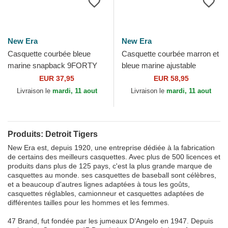
New Era
New Era
Casquette courbée bleue
Casquette courbée marron et
marine snapback 9FORTY
bleue marine ajustable
M-Crown A Frame Emblem
9TWENTY A Frame Wool
EUR 37,95
EUR 58,95
Detroit Tigers MLB New Era
Pinstripe Detroit Tigers...
Livraison le
mardi, 11 aout
Livraison le
mardi, 11 aout
Produits: Detroit Tigers
New Era est, depuis 1920, une entreprise dédiée à la fabrication
de certains des meilleurs casquettes. Avec plus de 500 licences et
produits dans plus de 125 pays, c'est la plus grande marque de
casquettes au monde. ses casquettes de baseball sont célèbres,
et a beaucoup d'autres lignes adaptées à tous les goûts,
casquettes réglables, camionneur et casquettes adaptées de
différentes tailles pour les hommes et les femmes.
47 Brand, fut fondée par les jumeaux D’Angelo en 1947. Depuis