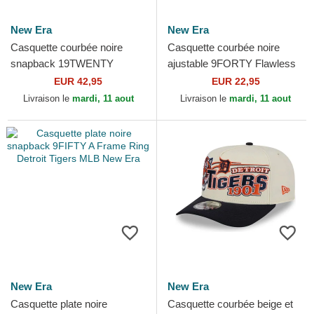
New Era
New Era
Casquette courbée noire
Casquette courbée noire
snapback 19TWENTY
ajustable 9FORTY Flawless
Cooperstown Cord Detroit
Mesh Detroit Tigers MLB
EUR 42,95
EUR 22,95
Tigers MLB New Era
New Era
Livraison le
mardi, 11 aout
Livraison le
mardi, 11 aout
New Era
New Era
Casquette plate noire
Casquette courbée beige et