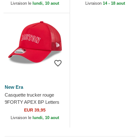
MLB New Era
Livraison le
lundi, 10 aout
Livraison
14 - 18 aout
New Era
Casquette trucker rouge
9FORTY APEX BP Letters
Boston Red Sox MLB New
EUR 39,95
Era
Livraison le
lundi, 10 aout