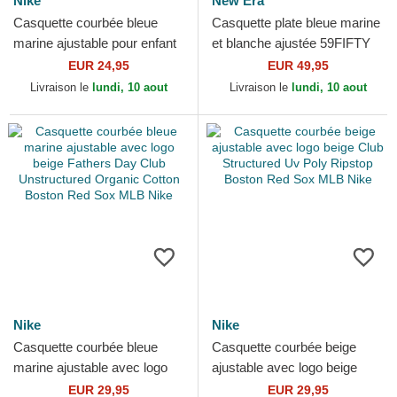
Nike
New Era
Casquette courbée bleue
Casquette plate bleue marine
marine ajustable pour enfant
et blanche ajustée 59FIFTY
Dri-Fit Club Structured
Day Low Profile Boston Red
EUR 24,95
EUR 49,95
Boston Red Sox MLB Nike
Sox MLB New Era
Livraison le
lundi, 10 aout
Livraison le
lundi, 10 aout
Nike
Nike
Casquette courbée bleue
Casquette courbée beige
marine ajustable avec logo
ajustable avec logo beige
beige Fathers Day Club
Club Structured Uv Poly
EUR 29,95
EUR 29,95