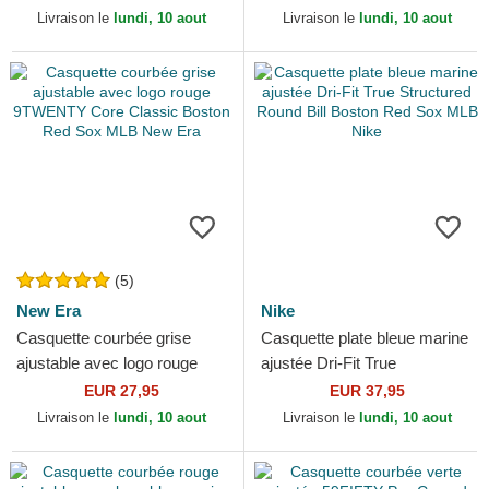
Unstructured Organic...
Ripstop Boston Red Sox...
Livraison le
lundi, 10 aout
Livraison le
lundi, 10 aout
(5)
New Era
Nike
Casquette courbée grise
Casquette plate bleue marine
ajustable avec logo rouge
ajustée Dri-Fit True
9TWENTY Core Classic
Structured Round Bill Boston
EUR 27,95
EUR 37,95
Boston Red Sox MLB New
Red Sox MLB Nike
Livraison le
lundi, 10 aout
Livraison le
lundi, 10 aout
Era