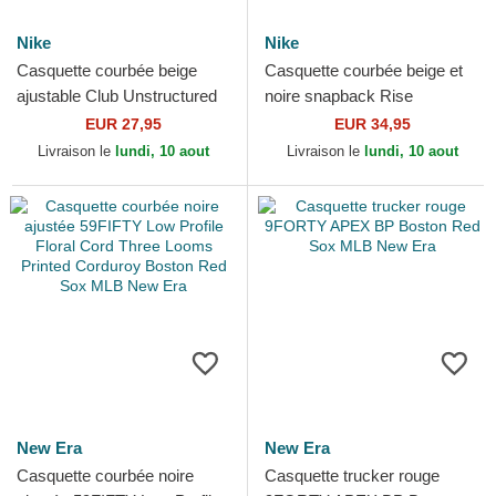
Nike
Nike
Casquette courbée beige
Casquette courbée beige et
ajustable Club Unstructured
noire snapback Rise
Organic Cotton Boston Red
Structured Boston Red Sox
EUR 27,95
EUR 34,95
Sox MLB Nike
MLB Nike
Livraison le
lundi, 10 aout
Livraison le
lundi, 10 aout
New Era
New Era
Casquette courbée noire
Casquette trucker rouge