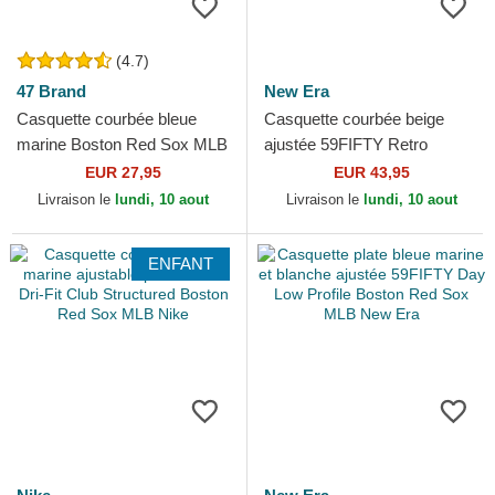
(4.7)
47 Brand
New Era
Casquette courbée bleue
Casquette courbée beige
marine Boston Red Sox MLB
ajustée 59FIFTY Retro
Clean Up 47 Brand
Crown Linen Boston Red Sox
EUR 27,95
EUR 43,95
MLB New Era
Livraison le
lundi, 10 aout
Livraison le
lundi, 10 aout
ENFANT