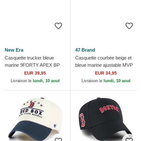
New Era
47 Brand
Casquette trucker bleue
Casquette courbée beige et
marine 9FORTY APEX BP
bleue marine ajustable MVP
Boston Red Sox MLB New
Broke Line Boston Red Sox
EUR 39,95
EUR 34,95
Era
MLB 47 Brand
Livraison le
lundi, 10 aout
Livraison le
lundi, 10 aout