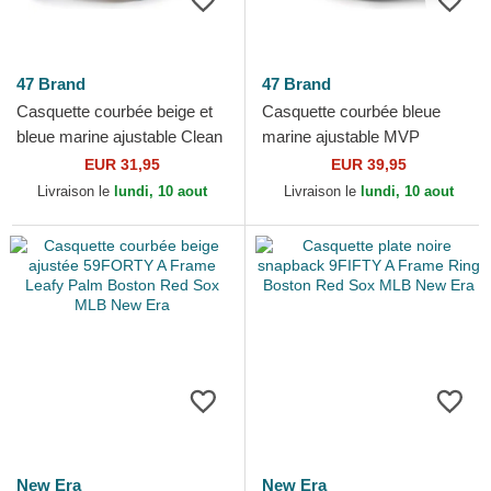
47 Brand
47 Brand
Casquette courbée beige et
Casquette courbée bleue
bleue marine ajustable Clean
marine ajustable MVP
Up Windham Boston Red
Ballpark Script Shot Boston
EUR 31,95
EUR 39,95
Sox MLB 47 Brand
Red Sox MLB 47 Brand
Livraison le
lundi, 10 aout
Livraison le
lundi, 10 aout
New Era
New Era