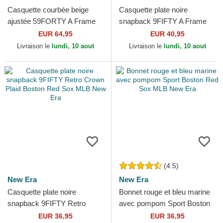
Casquette courbée beige
Casquette plate noire
ajustée 59FORTY A Frame
snapback 9FIFTY A Frame
Leafy Palm Boston Red Sox
Ring Boston Red Sox MLB
EUR 64,95
EUR 40,95
MLB New Era
New Era
Livraison le
lundi, 10 aout
Livraison le
lundi, 10 aout
(4.5)
New Era
New Era
Casquette plate noire
Bonnet rouge et bleu marine
snapback 9FIFTY Retro
avec pompom Sport Boston
Crown Plaid Boston Red Sox
Red Sox MLB New Era
EUR 36,95
EUR 36,95