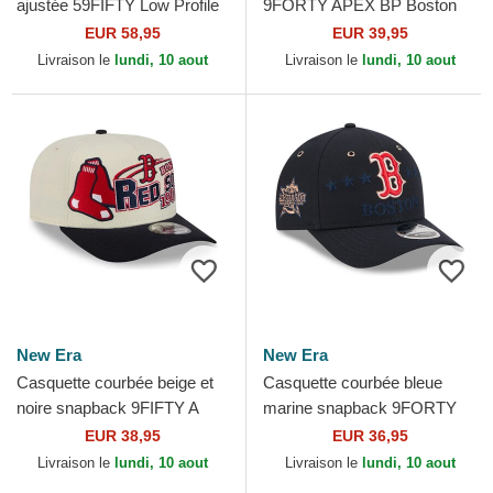
ajustée 59FIFTY Low Profile
9FORTY APEX BP Boston
Floral Cord Three Looms
Red Sox MLB New Era
EUR 58,95
EUR 39,95
Printed Corduroy...
Livraison le
lundi, 10 aout
Livraison le
lundi, 10 aout
New Era
New Era
Casquette courbée beige et
Casquette courbée bleue
noire snapback 9FIFTY A
marine snapback 9FORTY
Frame Classic Boston Red
M-Crown All Star Game
EUR 38,95
EUR 36,95
Sox MLB New Era
Boston Red Sox MLB New
Livraison le
lundi, 10 aout
Livraison le
lundi, 10 aout
Era