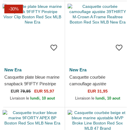
-30%
New Era
New Era
Casquette plate bleue marine
Casquette courbée
snapback 9FIFTY Pinstripe
camouflage ajustée
Visor Clip Boston Red Sox
39THIRTY M-Crown A Frame
EUR
79,95
EUR 55,97
EUR 31,95
MLB New Era
Realtree Boston Red Sox
Livraison le
lundi, 10 aout
Livraison le
lundi, 10 aout
MLB New Era