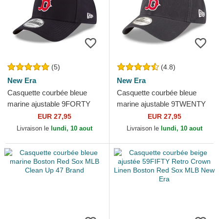
(5)
(4.8)
New Era
New Era
Casquette courbée bleue
Casquette courbée bleue
marine ajustable 9FORTY
marine ajustable 9TWENTY
The League Boston Red Sox
Core Classic Boston Red
EUR 27,95
EUR 27,95
MLB New Era
Sox MLB New Era
Livraison le
lundi, 10 aout
Livraison le
lundi, 10 aout