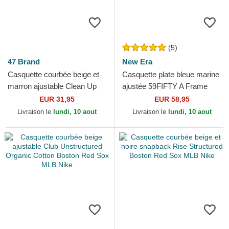
(5)
47 Brand
New Era
Casquette courbée beige et
Casquette plate bleue marine
marron ajustable Clean Up
ajustée 59FIFTY A Frame
Mini Script Suede Visor
Championship Side Flag
EUR 31,95
EUR 58,95
Boston Red Sox MLB...
Boston Red Sox MLB...
Livraison le
lundi, 10 aout
Livraison le
lundi, 10 aout