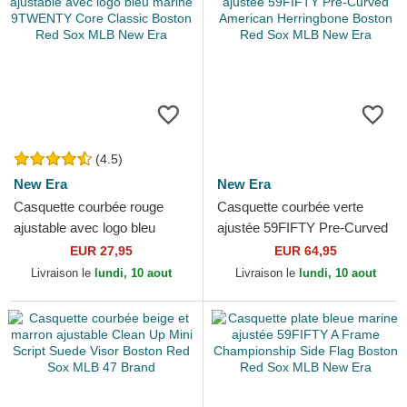
(4.5)
New Era
New Era
Casquette courbée rouge
Casquette courbée verte
ajustable avec logo bleu
ajustée 59FIFTY Pre-Curved
marine 9TWENTY Core
American Herringbone
EUR 27,95
EUR 64,95
Classic Boston Red Sox
Boston Red Sox MLB New
Livraison le
lundi, 10 aout
Livraison le
lundi, 10 aout
MLB...
Era