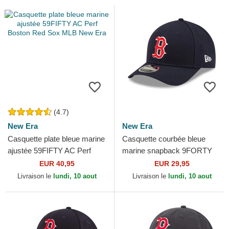
(4.7)
New Era
New Era
Casquette plate bleue marine
Casquette courbée bleue
ajustée 59FIFTY AC Perf
marine snapback 9FORTY
Boston Red Sox MLB New
M-Crown Player Replica
EUR 40,95
EUR 29,95
Era
Boston Red Sox MLB New
Livraison le
lundi, 10 aout
Livraison le
lundi, 10 aout
Era