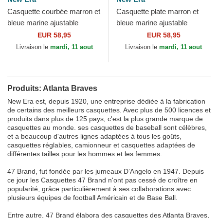
Casquette courbée marron et
Casquette plate marron et
bleue marine ajustable
bleue marine ajustable
9TWENTY A Frame Wool
9FIFTY Retro Crown Wool
EUR 58,95
EUR 58,95
Pinstripe Atlanta Braves...
Pinstripe Atlanta Braves...
Livraison le
mardi, 11 aout
Livraison le
mardi, 11 aout
Produits: Atlanta Braves
New Era est, depuis 1920, une entreprise dédiée à la fabrication
de certains des meilleurs casquettes. Avec plus de 500 licences et
produits dans plus de 125 pays, c'est la plus grande marque de
casquettes au monde. ses casquettes de baseball sont célèbres,
et a beaucoup d'autres lignes adaptées à tous les goûts,
casquettes réglables, camionneur et casquettes adaptées de
différentes tailles pour les hommes et les femmes.
47 Brand, fut fondée par les jumeaux D’Angelo en 1947. Depuis
ce jour les Casquettes 47 Brand n'ont pas cessé de croître en
popularité, grâce particulièrement à ses collaborations avec
plusieurs équipes de football Américain et de Base Ball.
Entre autre, 47 Brand élabora des casquettes des Atlanta Braves,