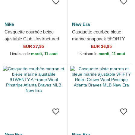
Nike
New Era
Casquette courbée beige
Casquette courbée bleue
ajustable Club Unstructured
marine snapback 9FORTY
Organic Cotton Atlanta
M-Crown All Star Game
EUR 27,95
EUR 36,95
Braves MLB Nike
Atlanta Braves MLB New Era
Livraison le
mardi, 11 aout
Livraison le
mardi, 11 aout
New Era
New Era