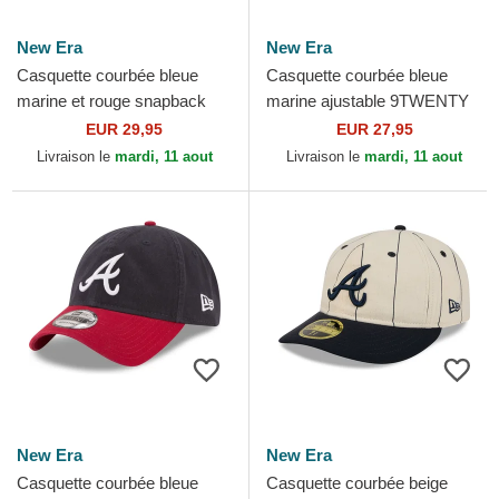
New Era
New Era
Casquette courbée bleue
Casquette courbée bleue
marine et rouge snapback
marine ajustable 9TWENTY
9FORTY M-Crown Player
Core Classic Atlanta Braves
EUR 29,95
EUR 27,95
Replica Atlanta Braves
MLB New Era
Livraison le
mardi, 11 aout
Livraison le
mardi, 11 aout
MLB...
New Era
New Era
Casquette courbée bleue
Casquette courbée beige