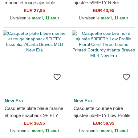
marine et rouge ajustable
ajustée 59FIFTY Retro
9TWENTY Core Classic
Crown Linen Atlanta Braves
EUR 27,95
EUR 43,95
Atlanta Braves MLB New Era
MLB New Era
Livraison le
mardi, 11 aout
Livraison le
mardi, 11 aout
New Era
New Era
Casquette plate bleue marine
Casquette courbée noire
et rouge snapback 9FIFTY
ajustée 59FIFTY Low Profile
Essential Atlanta Braves
Floral Cord Three Looms
EUR 36,95
EUR 58,95
MLB New Era
Printed Corduroy...
Livraison le
mardi, 11 aout
Livraison le
mardi, 11 aout