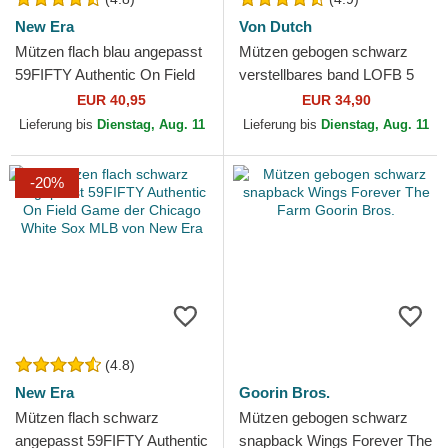
New Era
Von Dutch
Mützen flach blau angepasst
Mützen gebogen schwarz
59FIFTY Authentic On Field
verstellbares band LOFB 5
Game der Los Angeles
von Von Dutch
EUR 40,95
EUR 34,90
Dodgers MLB von New Era
Lieferung bis
Dienstag, Aug. 11
Lieferung bis
Dienstag, Aug. 11
-20%
(4.8)
New Era
Goorin Bros.
Mützen flach schwarz
Mützen gebogen schwarz
angepasst 59FIFTY Authentic
snapback Wings Forever The