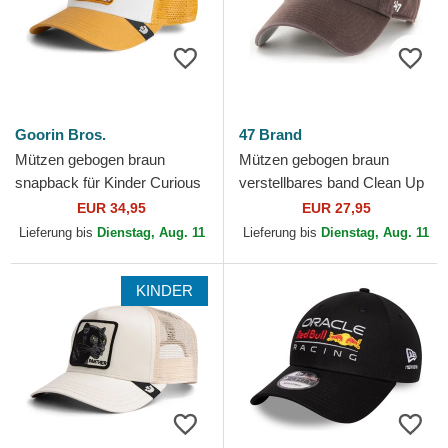
Goorin Bros.
47 Brand
Mützen gebogen braun
Mützen gebogen braun
snapback für Kinder Curious
verstellbares band Clean Up
Cat Mini The Farm Goorin
Base Runner Mini der New
EUR 34,95
EUR 27,95
Bros.
York Yankees MLB von 47...
Lieferung bis
Dienstag, Aug. 11
Lieferung bis
Dienstag, Aug. 11
KINDER