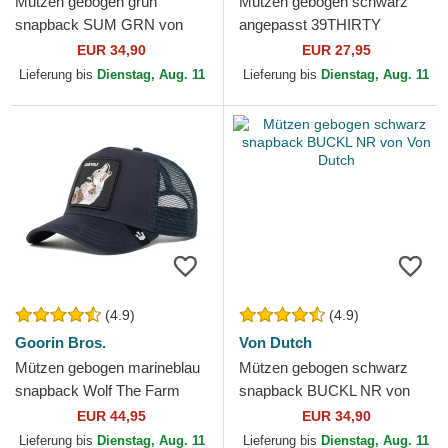
Mützen gebogen grün
Mützen gebogen schwarz
snapback SUM GRN von
angepasst 39THIRTY
Von Dutch
Essential der Los Angeles
EUR 34,90
EUR 27,95
Dodgers MLB von New Era
Lieferung bis
Dienstag, Aug. 11
Lieferung bis
Dienstag, Aug. 11
(4.9)
(4.9)
Goorin Bros.
Von Dutch
Mützen gebogen marineblau
Mützen gebogen schwarz
snapback Wolf The Farm
snapback BUCKL NR von
Goorin Bros.
Von Dutch
EUR 44,95
EUR 34,90
Lieferung bis
Dienstag, Aug. 11
Lieferung bis
Dienstag, Aug. 11