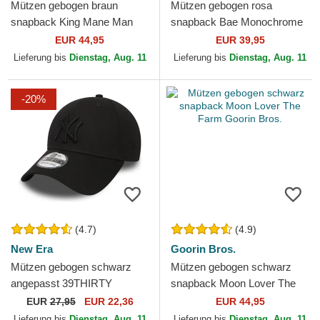
Mützen gebogen braun
Mützen gebogen rosa
snapback King Mane Man
snapback Bae Monochrome
The Farm Goorin Bros.
The Farm Goorin Bros.
EUR 44,95
EUR 39,95
Lieferung bis
Dienstag, Aug. 11
Lieferung bis
Dienstag, Aug. 11
-20%
(4.7)
(4.9)
New Era
Goorin Bros.
Mützen gebogen schwarz
Mützen gebogen schwarz
angepasst 39THIRTY
snapback Moon Lover The
Classic der New York
Farm Goorin Bros.
EUR
27,95
EUR 22,36
EUR 44,95
Yankees MLB von New Era
Lieferung bis
Dienstag, Aug. 11
Lieferung bis
Dienstag, Aug. 11