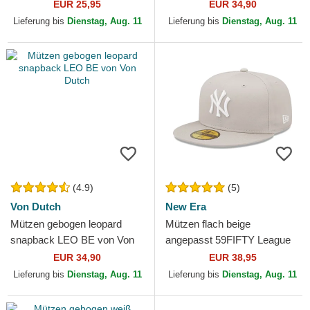
9FORTY Essential der New
Dutch
EUR 25,95
EUR 34,90
York Yankees MLB von New
Lieferung bis
Dienstag, Aug. 11
Lieferung bis
Dienstag, Aug. 11
Era
(4.9)
(5)
Von Dutch
New Era
Mützen gebogen leopard
Mützen flach beige
snapback LEO BE von Von
angepasst 59FIFTY League
Dutch
Essential der New York
EUR 34,90
EUR 38,95
Yankees MLB von New Era
Lieferung bis
Dienstag, Aug. 11
Lieferung bis
Dienstag, Aug. 11