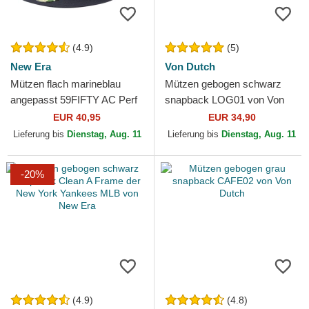
(4.9)
(5)
New Era
Von Dutch
Mützen flach marineblau
Mützen gebogen schwarz
angepasst 59FIFTY AC Perf
snapback LOG01 von Von
der Detroit Tigers MLB von
Dutch
EUR 40,95
EUR 34,90
New Era
Lieferung bis
Dienstag, Aug. 11
Lieferung bis
Dienstag, Aug. 11
-20%
(4.9)
(4.8)