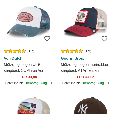
(4.7)
(4.9)
Von Dutch
Goorin Bros.
Mützen gebogen weiß
Mützen gebogen marineblau
snapback SUM von Von
snapback All American
Dutch
Rooster The Farm Goorin
EUR 34,90
EUR 44,95
Bros.
Lieferung bis
Dienstag, Aug. 11
Lieferung bis
Dienstag, Aug. 11