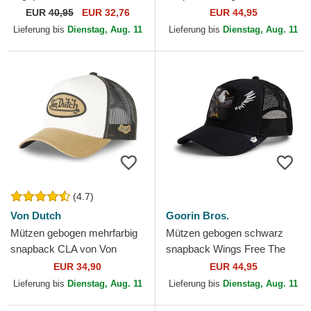
On Field Game der Chicago
Farm Goorin Bros.
EUR
40,95
EUR 32,76
EUR 44,95
White Sox MLB von New Era
Lieferung bis
Dienstag, Aug. 11
Lieferung bis
Dienstag, Aug. 11
(4.7)
Von Dutch
Goorin Bros.
Mützen gebogen mehrfarbig
Mützen gebogen schwarz
snapback CLA von Von
snapback Wings Free The
Dutch
Farm Goorin Bros.
EUR 34,90
EUR 44,95
Lieferung bis
Dienstag, Aug. 11
Lieferung bis
Dienstag, Aug. 11