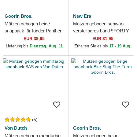
Goorin Bros.
New Era
Mützen gebogen beige
Mützen gebogen schwarz
snapback für Kinder Panther
verstellbares band 9FORTY
Mini The Farm Goorin Bros.
Core der Red Bull Racing
EUR 39,95
EUR 31,95
Formula 1 von New Era
Lieferung bis
Dienstag, Aug. 11
Erhalten Sie es bis
17 - 19 Aug.
(5)
Von Dutch
Goorin Bros.
Mützen gebogen mehrfarbig
Mützen gebogen beige