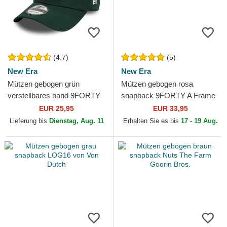
(4.7)
(5)
New Era
New Era
Mützen gebogen grün
Mützen gebogen rosa
verstellbares band 9FORTY
snapback 9FORTY A Frame
League Essential der New
Floral der New York Yankees
EUR 25,95
EUR 33,95
York Yankees MLB von New
MLB von New Era
Lieferung bis
Dienstag, Aug. 11
Erhalten Sie es bis
17 - 19 Aug.
Era