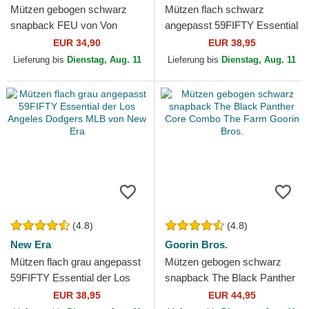
Mützen gebogen schwarz
Mützen flach schwarz
snapback FEU von Von
angepasst 59FIFTY Essential
Dutch
der Los Angeles Dodgers
EUR 34,90
EUR 38,95
MLB von New Era
Lieferung bis
Dienstag, Aug. 11
Lieferung bis
Dienstag, Aug. 11
(4.8)
(4.8)
New Era
Goorin Bros.
Mützen flach grau angepasst
Mützen gebogen schwarz
59FIFTY Essential der Los
snapback The Black Panther
Angeles Dodgers MLB von
Core Combo The Farm
EUR 38,95
EUR 44,95