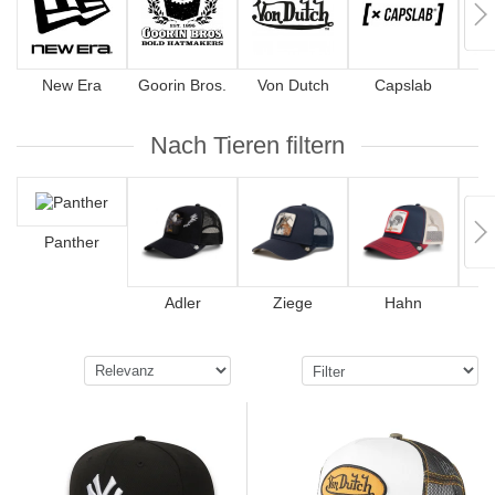
New Era
Goorin Bros.
Von Dutch
Capslab
4
Nach Tieren filtern
Panther
Adler
Ziege
Hahn