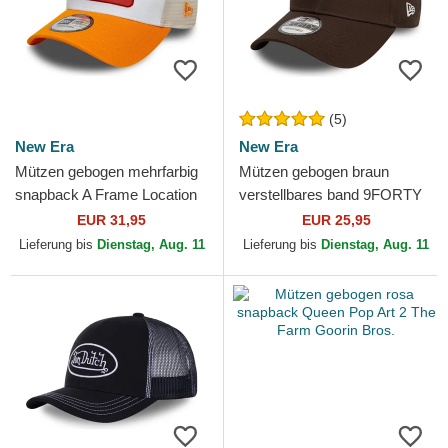
(5)
New Era
New Era
Mützen gebogen mehrfarbig
Mützen gebogen braun
snapback A Frame Location
verstellbares band 9FORTY
Patch der Costa Brava von
League Essential der New
EUR 31,95
EUR 25,95
New Era
York Yankees MLB von New
Lieferung bis
Dienstag, Aug. 11
Lieferung bis
Dienstag, Aug. 11
Era