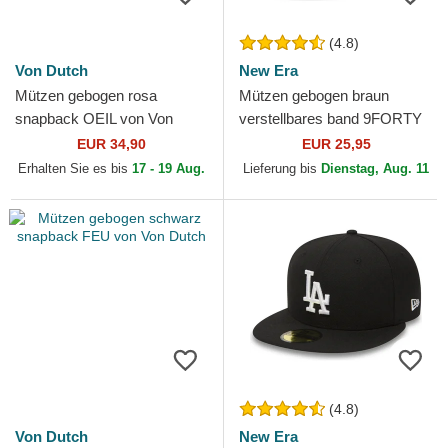
(4.8)
Von Dutch
New Era
Mützen gebogen rosa
Mützen gebogen braun
snapback OEIL von Von
verstellbares band 9FORTY
Dutch
League Essential der New
EUR 34,90
EUR 25,95
York Yankees MLB von New
Erhalten Sie es bis
17 - 19 Aug.
Lieferung bis
Dienstag, Aug. 11
Era
(4.8)
Von Dutch
New Era