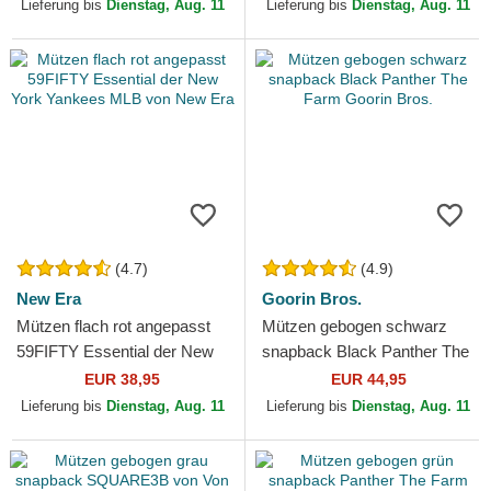
New Era
Goorin Bros.
Lieferung bis
Dienstag, Aug. 11
Lieferung bis
Dienstag, Aug. 11
(4.7)
(4.9)
New Era
Goorin Bros.
Mützen flach rot angepasst
Mützen gebogen schwarz
59FIFTY Essential der New
snapback Black Panther The
York Yankees MLB von New
Farm Goorin Bros.
EUR 38,95
EUR 44,95
Era
Lieferung bis
Dienstag, Aug. 11
Lieferung bis
Dienstag, Aug. 11