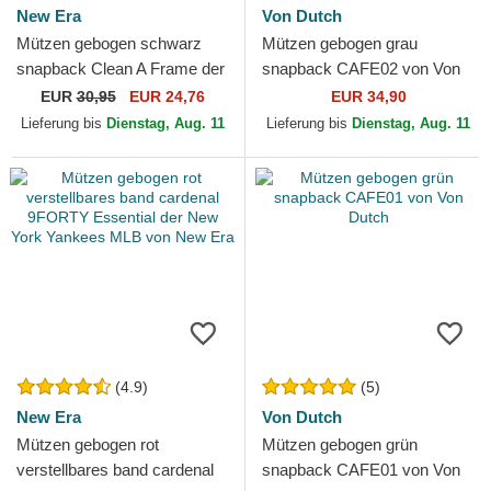
New Era
Von Dutch
Mützen gebogen schwarz
Mützen gebogen grau
snapback Clean A Frame der
snapback CAFE02 von Von
New York Yankees MLB von
Dutch
EUR
30,95
EUR 24,76
EUR 34,90
New Era
Lieferung bis
Dienstag, Aug. 11
Lieferung bis
Dienstag, Aug. 11
(4.9)
(5)
New Era
Von Dutch
Mützen gebogen rot
Mützen gebogen grün
verstellbares band cardenal
snapback CAFE01 von Von