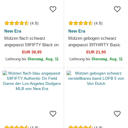
(4.8)
(4.8)
New Era
New Era
Mützen flach schwarz
Mützen gebogen schwarz
angepasst 59FIFTY Black on
angepasst 39THIRTY Basic
Black der New York Yankees
Flag von New Era
EUR 38,95
EUR 21,95
MLB von New Era
Lieferung bis
Dienstag, Aug. 11
Lieferung bis
Dienstag, Aug. 11
(4.8)
(4.9)