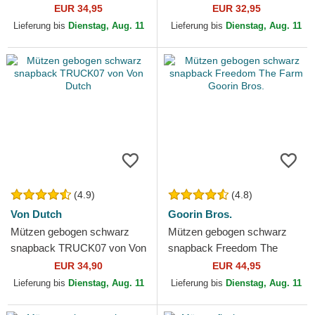
Monster The Farm Goorin
59FIFTY der New York
EUR 34,95
EUR 32,95
Bros.
Yankees MLB von New Era
Lieferung bis
Dienstag, Aug. 11
Lieferung bis
Dienstag, Aug. 11
(4.9)
(4.8)
Von Dutch
Goorin Bros.
Mützen gebogen schwarz
Mützen gebogen schwarz
snapback TRUCK07 von Von
snapback Freedom The
Dutch
Farm Goorin Bros.
EUR 34,90
EUR 44,95
Lieferung bis
Dienstag, Aug. 11
Lieferung bis
Dienstag, Aug. 11