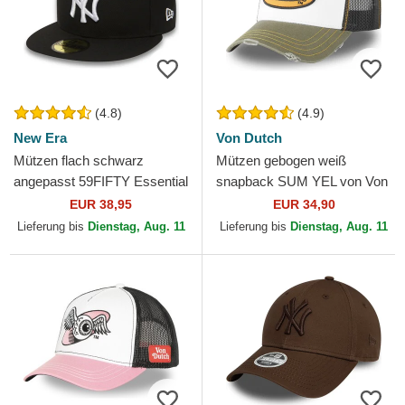
(4.8)
(4.9)
New Era
Von Dutch
Mützen flach schwarz
Mützen gebogen weiß
angepasst 59FIFTY Essential
snapback SUM YEL von Von
der New York Yankees MLB
Dutch
EUR 38,95
EUR 34,90
von New Era
Lieferung bis
Dienstag, Aug. 11
Lieferung bis
Dienstag, Aug. 11