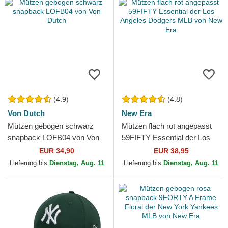
(4.9)
(4.8)
Von Dutch
New Era
Mützen gebogen schwarz
Mützen flach rot angepasst
snapback LOFB04 von Von
59FIFTY Essential der Los
Dutch
Angeles Dodgers MLB von
EUR 34,90
EUR 38,95
New Era
Lieferung bis
Dienstag, Aug. 11
Lieferung bis
Dienstag, Aug. 11