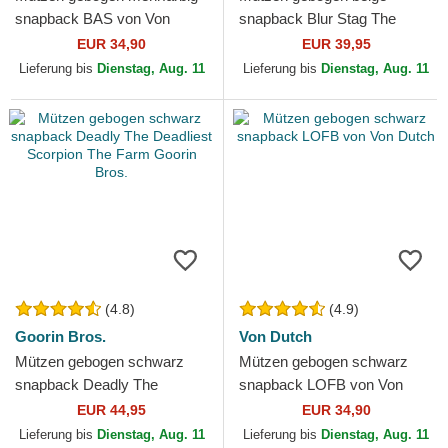
snapback BAS von Von
snapback Blur Stag The
Dutch
Farm Goorin Bros.
EUR 34,90
EUR 39,95
Lieferung bis
Dienstag, Aug. 11
Lieferung bis
Dienstag, Aug. 11
(4.8)
(4.9)
Goorin Bros.
Von Dutch
Mützen gebogen schwarz
Mützen gebogen schwarz
snapback Deadly The
snapback LOFB von Von
Deadliest Scorpion The Farm
Dutch
EUR 44,95
EUR 34,90
Goorin Bros.
Lieferung bis
Dienstag, Aug. 11
Lieferung bis
Dienstag, Aug. 11