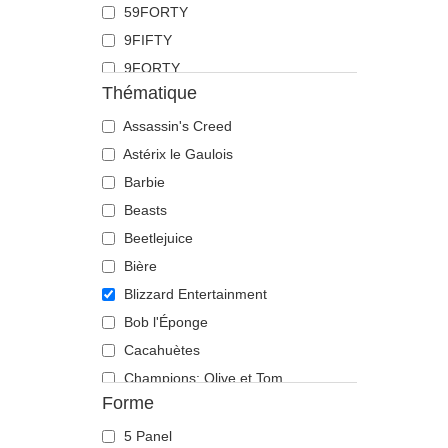
59FORTY
Doberman
9FIFTY
Dragon
9FORTY
Écureuil
Thématique
9FORTY APEX
Flamant
9FORTY M-Crown
Assassin's Creed
Fourmi
9SEVENTY
Astérix le Gaulois
Guépard
9TWENTY
Barbie
Hibou
A Frame
Beasts
Hippopotame
Casual Classic
Beetlejuice
Labrador retriever
E Frame
Bière
Langouste
Open Back
Blizzard Entertainment
Lézard
Runner
Bob l'Éponge
Libellule
The 90s
Cacahuètes
Licorne
The Ball
Champions: Olive et Tom
Lion
Forme
The Retro
Chupa Chups
Lionne
The Snap
Cocktails
Loup
5 Panel