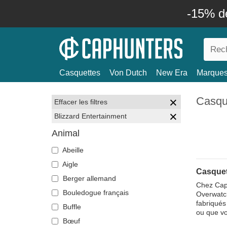
-15% d
Casquettes
Von Dutch
New Era
Marque
Casque
Effacer les filtres
Blizzard Entertainment
Animal
Abeille
Aigle
Casquet
Berger allemand
Chez Caph
Bouledogue français
Overwatch
fabriqués
Buffle
ou que vo
Bœuf