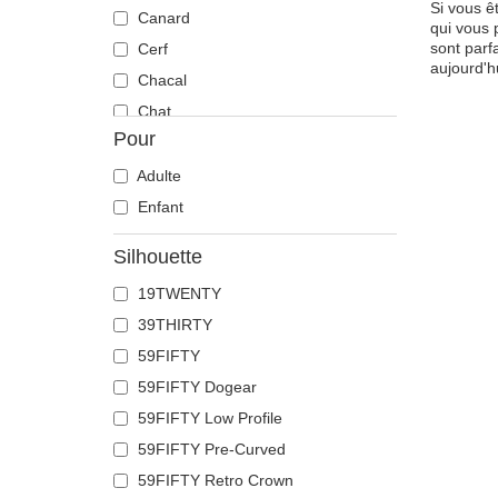
Si vous ê
Canard
qui vous 
sont parf
Cerf
aujourd'h
Chacal
Chat
Pour
Cheval
Chèvre
Adulte
Chien
Enfant
Chihuahua
Silhouette
Colombe
19TWENTY
Coq
39THIRTY
Corbeau
59FIFTY
Coyote
59FIFTY Dogear
Crabe
59FIFTY Low Profile
Crâne
59FIFTY Pre-Curved
Crocodile
59FIFTY Retro Crown
Dauphin