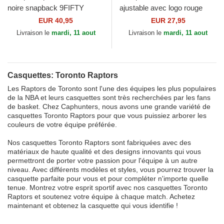
noire snapback 9FIFTY
ajustable avec logo rouge
Classic Toronto Raptors NBA
9FORTY The League Toronto
EUR 40,95
EUR 27,95
New Era
Raptors NBA New Era
Livraison le
mardi, 11 aout
Livraison le
mardi, 11 aout
Casquettes: Toronto Raptors
Les Raptors de Toronto sont l'une des équipes les plus populaires
de la NBA et leurs casquettes sont très recherchées par les fans
de basket. Chez Caphunters, nous avons une grande variété de
casquettes Toronto Raptors pour que vous puissiez arborer les
couleurs de votre équipe préférée.
Nos casquettes Toronto Raptors sont fabriquées avec des
matériaux de haute qualité et des designs innovants qui vous
permettront de porter votre passion pour l'équipe à un autre
niveau. Avec différents modèles et styles, vous pourrez trouver la
casquette parfaite pour vous et pour compléter n'importe quelle
tenue. Montrez votre esprit sportif avec nos casquettes Toronto
Raptors et soutenez votre équipe à chaque match. Achetez
maintenant et obtenez la casquette qui vous identifie !