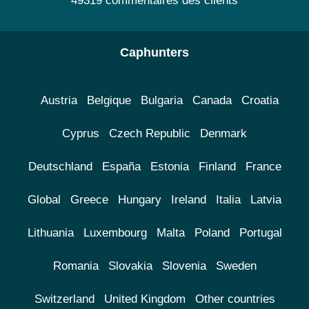
49319 commentaires des clients
Caphunters
Austria
Belgique
Bulgaria
Canada
Croatia
Cyprus
Czech Republic
Denmark
Deutschland
España
Estonia
Finland
France
Global
Greece
Hungary
Ireland
Italia
Latvia
Lithuania
Luxembourg
Malta
Poland
Portugal
Romania
Slovakia
Slovenia
Sweden
Switzerland
United Kingdom
Other countries