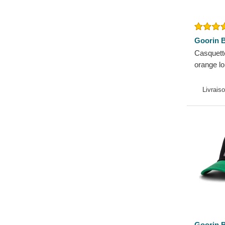
Hippopotame
Labrador retriever
Langouste
Goorin B
Lézard
Casquette
Libellule
orange l
Licorne
Farm Goo
Lion
Livrais
Lionne
Loup
Luciole
Mouette
Mouton
Ours
Panthère
Papillon
Pégase
Goorin B