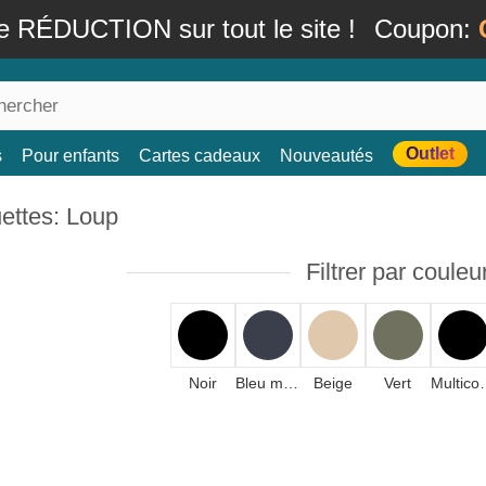
e RÉDUCTION sur tout le site !
Coupon:
Outlet
s
Pour enfants
Cartes cadeaux
Nouveautés
ettes: Loup
Filtrer par couleu
Noir
Bleu marine
Beige
Vert
Multi