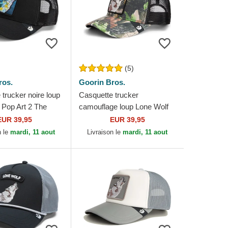
(5)
ros.
Goorin Bros.
trucker noire loup
Casquette trucker
 Pop Art 2 The
camouflage loup Lone Wolf
in Bros.
Camouflage Seasonal Real
EUR 39,95
EUR 39,95
Tree The Farm Goorin Bros.
n le
mardi, 11 aout
Livraison le
mardi, 11 aout