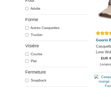
Pour
Chihuahua
Adulte
Colombe
Coq
Forme
Corbeau
Autres Casquettes
Coyote
Trucker
Crabe
Goorin B
Crâne
Visière
Casquette
Crocodile
Lone Wol
Courbe
The Farm
Dauphin
EUR
4
Plat
Bros.
Livrais
Doberman
Fermeture
Dragon
Écureuil
Snapback
Flamant
Fourmi
Guépard
Hibou