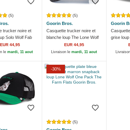
(5)
(5)
ros.
Goorin Bros.
Goorin B
 trucker noire et
Casquette trucker noire et
Casquette 
oup Solo Wolf Fab
blanche loup The Lone Wolf
grise lou
rin Bros.
The Farm Goorin Bros.
The Rock
EUR 44,95
EUR 44,95
Goorin Br
on le
mardi, 11 aout
Livraison le
mardi, 11 aout
Livraiso
-30%
(5)
ros.
Goorin Bros.