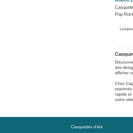
Phénix
Casquette
Phoque
Pop Rock
Pitbull
Farm Goo
Poisson combattant du siam
Livrais
Porc
Poussin
Raton laveur
Casquet
Renard
Découvrez
des desig
Requin
afficher 
Rhinocéros
Chez Caph
Rottweiler
imprimés 
rapide et
Scorpion
notre sél
Serpent
Souris
T-Rex
Casquettes d'été
Taureau