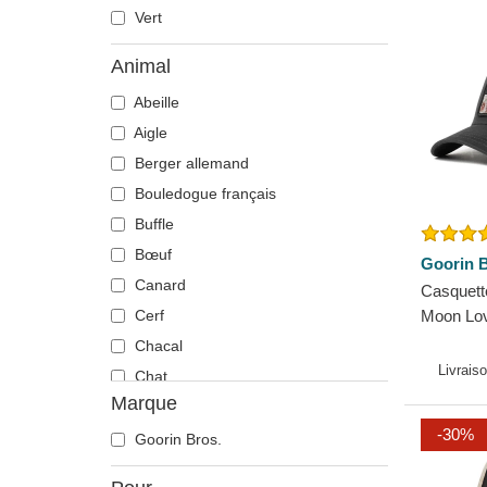
Vert
Animal
Abeille
Aigle
Berger allemand
Bouledogue français
Buffle
Bœuf
Goorin B
Canard
Casquette
Cerf
Moon Lov
Chacal
Livrais
Chat
Marque
Cheval
-30%
Chèvre
Goorin Bros.
Chien