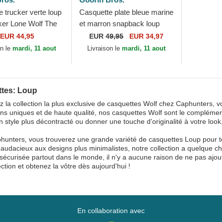
 trucker verte loup
Casquette plate bleue marine
er Lone Wolf The
et marron snapback loup
rin Bros.
Lone Wolf One Pack The
EUR 44,95
EUR
49,95
EUR 34,97
Farm Flats Goorin Bros.
on le
mardi, 11 aout
Livraison le
mardi, 11 aout
tes: Loup
 la collection la plus exclusive de casquettes Wolf chez Caphunters, v
ns uniques et de haute qualité, nos casquettes Wolf sont le complément
un style plus décontracté ou donner une touche d'originalité à votre look
unters, vous trouverez une grande variété de casquettes Loup pour tou
audacieux aux designs plus minimalistes, notre collection a quelque c
 sécurisée partout dans le monde, il n'y a aucune raison de ne pas ajou
ection et obtenez la vôtre dès aujourd'hui !
En collaboration avec