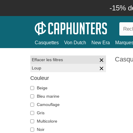
-15% d
Casquettes
Von Dutch
New Era
Marque
Casqu
Effacer les filtres
Loup
Couleur
Beige
Bleu marine
Camouflage
Gris
Multicolore
Noir