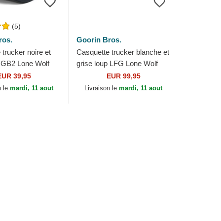
(5)
ros.
Goorin Bros.
trucker noire et
Casquette trucker blanche et
p GB2 Lone Wolf
grise loup LFG Lone Wolf
er The Farm
Pre-Game Seasonal The
EUR 39,95
EUR 99,95
os.
Farm Goorin Bros.
n le
mardi, 11 aout
Livraison le
mardi, 11 aout