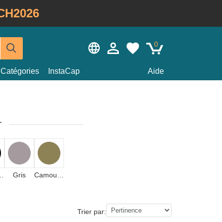
CH2026
0
Catégories
InstaCap
Aide
r
colore
Gris
Camouflage
Trier par: