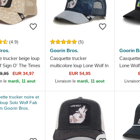
(4.9)
(5)
ros.
Goorin Bros.
Goorin B
 trucker beige loup
Casquette trucker
Casquette 
f Sign O' The Times
multicolore loup Lone Wolf In
Lone Wolf
 Paisley Goorin
The Element The Farm
Farm Goor
9,95
EUR 34,97
EUR 54,95
Goorin Bros.
on le
mardi, 11 aout
Livraison le
mardi, 11 aout
Livraiso