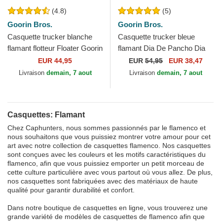
(4.8)
(5)
Goorin Bros.
Goorin Bros.
Casquette trucker blanche
Casquette trucker bleue
flamant flotteur Floater Goorin
flamant Dia De Pancho Dia
Bros.
De Los Muertos The Farm
EUR 44,95
EUR
54,95
EUR 38,47
Goorin Bros.
Livraison
demain, 7 aout
Livraison
demain, 7 aout
Casquettes: Flamant
Chez Caphunters, nous sommes passionnés par le flamenco et
nous souhaitons que vous puissiez montrer votre amour pour cet
art avec notre collection de casquettes flamenco. Nos casquettes
sont conçues avec les couleurs et les motifs caractéristiques du
flamenco, afin que vous puissiez emporter un petit morceau de
cette culture particulière avec vous partout où vous allez. De plus,
nos casquettes sont fabriquées avec des matériaux de haute
qualité pour garantir durabilité et confort.
Dans notre boutique de casquettes en ligne, vous trouverez une
grande variété de modèles de casquettes de flamenco afin que