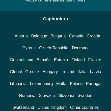
49319 commentaires des clients
Caphunters
Austria
Belgique
Bulgaria
Canada
Croatia
Cyprus
Czech Republic
Denmark
Deutschland
España
Estonia
Finland
France
Global
Greece
Hungary
Ireland
Italia
Latvia
Lithuania
Luxembourg
Malta
Poland
Portugal
Romania
Slovakia
Slovenia
Sweden
Switzerland
United Kingdom
Other countries