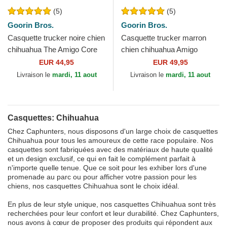
(5)
(5)
Goorin Bros.
Goorin Bros.
Casquette trucker noire chien
Casquette trucker marron
chihuahua The Amigo Core
chien chihuahua Amigo
Combo The Farm Goorin
Suited Friend Business
EUR 44,95
EUR 49,95
Bros.
Professional The Farm...
Livraison le
mardi, 11 aout
Livraison le
mardi, 11 aout
Casquettes: Chihuahua
Chez Caphunters, nous disposons d'un large choix de casquettes
Chihuahua pour tous les amoureux de cette race populaire. Nos
casquettes sont fabriquées avec des matériaux de haute qualité
et un design exclusif, ce qui en fait le complément parfait à
n'importe quelle tenue. Que ce soit pour les exhiber lors d'une
promenade au parc ou pour afficher votre passion pour les
chiens, nos casquettes Chihuahua sont le choix idéal.
En plus de leur style unique, nos casquettes Chihuahua sont très
recherchées pour leur confort et leur durabilité. Chez Caphunters,
nous avons à cœur de proposer des produits qui répondent aux